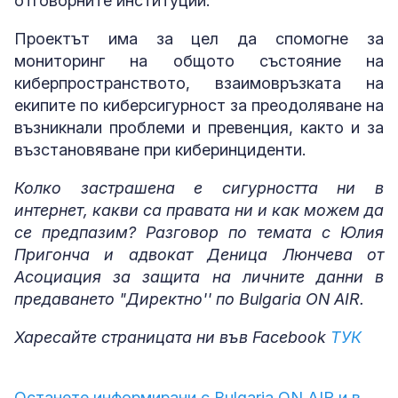
отговорните институции.
Проектът има за цел да спомогне за
мониторинг на общото състояние на
киберпространството, взаимовръзката на
екипите по киберсигурност за преодоляване на
възникнали проблеми и превенция, както и за
възстановяване при киберинциденти.
Колко застрашена е сигурността ни в
интернет, какви са правата ни и как можем да
се предпазим? Разговор по темата с Юлия
Пригонча и адвокат Деница Люнчева от
Асоциация за защита на личните данни в
предаването "Директно'' по Bulgaria ON AIR.
Харесайте страницата ни във Facebook
ТУК
Останете информирани с Bulgaria ON AIR и в