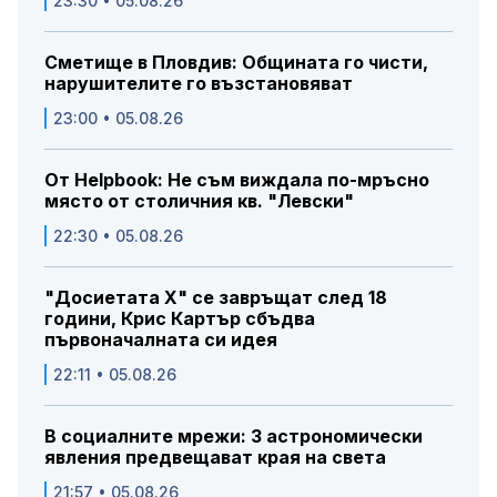
23:30 • 05.08.26
Сметище в Пловдив: Общината го чисти,
нарушителите го възстановяват
23:00 • 05.08.26
От Helpbook: Не съм виждала по-мръсно
място от столичния кв. "Левски"
22:30 • 05.08.26
"Досиетата Х" се завръщат след 18
години, Крис Картър сбъдва
първоначалната си идея
22:11 • 05.08.26
В социалните мрежи: 3 астрономически
явления предвещават края на света
21:57 • 05.08.26