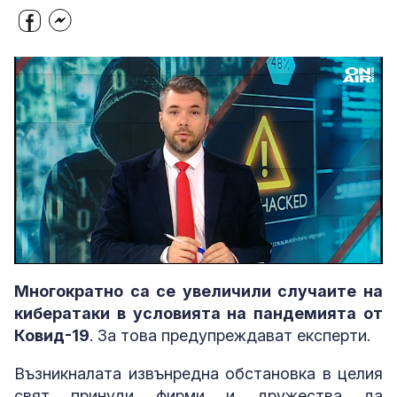
Loaded
:
Unmute
5.42%
Многократно са се увеличили случаите на
кибератаки в условията на пандемията от
Ковид-19
. За това предупреждават експерти.
Възникналата извънредна обстановка в целия
свят принуди фирми и дружества да