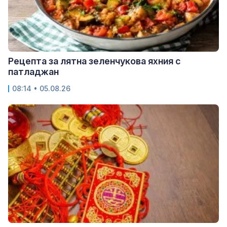
Рецепта за лятна зеленчукова яхния с
патладжан
08:14 • 05.08.26