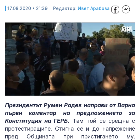
17.08.2020 • 21:39
Редактор:
Ивет Арабова
Loaded
:
Unmute
36.11%
Президентът Румен Радев направи от Варна
първи коментар на предложението за
Конституция на ГЕРБ.
Там той се срещна с
протестиращите. Стигна се и до напрежение
пред Общината при пристигането му.