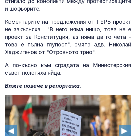
стигало до конфликти между протестиращите
и шофьорите.
Коментарите на предложения от ГЕРБ проект
не закъсняха. "В него няма нищо, това не е
проект за Конституция, аз няма да го чета -
това е пълна глупост", смята адв. Николай
Хаджигенов от "Отровното трио".
А по-късно към сградата на Министерския
съвет полетяха яйца.
Вижте повече в репортажа.