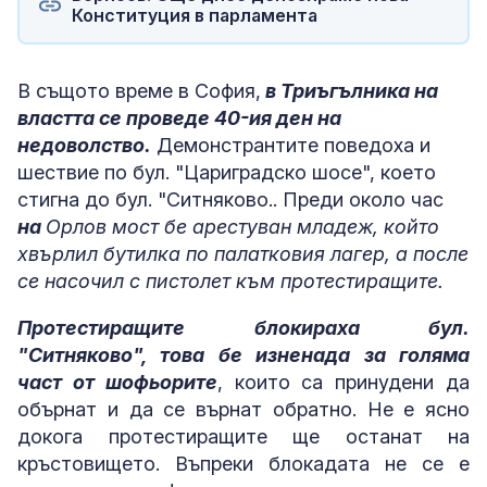
Конституция в парламента
В същото време в София,
в Триъгълника на
властта се проведе 40-ия ден на
недоволство.
Демонстрантите поведоха и
шествие по бул. "Цариградско шосе", което
стигна до бул. "Ситняково.
. Преди около час
на
Орлов мост бе арестуван младеж, който
хвърлил бутилка по палатковия лагер, а после
се насочил с пистолет към протестиращите.
Протестиращите блокираха бул.
"Ситняково", това бе изненада за голяма
част от шофьорите
, които са принудени да
обърнат и да се върнат обратно. Не е ясно
докога протестиращите ще останат на
кръстовището. Въпреки блокадата не се е