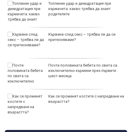
Топлинен удар и дехидратация при
кърмачета: какво трябва да знаят
родителите
Кървене след секс – трябва ли да се
притесняваме?
Почти половината бебета по света са
изключително кърмени през първите
шест месеца
Как се променят костите с напредване на
възрастта?