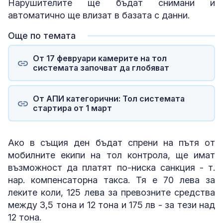
Нарушителите ще бъдат снимани и
автоматично ще влизат в базата с данни.
Още по темата
От 17 февруари камерите на тол
системата започват да глобяват
От АПИ категорични: Тол системата
стартира от 1 март
Ако в същия ден бъдат спрени на пътя от
мобилните екипи на тол контрола, ще имат
възможност да платят по-ниска санкция - т.
нар. компенсаторна такса. Тя е 70 лева за
леките коли, 125 лева за превозните средства
между 3,5 тона и 12 тона и 175 лв - за тези над
12 тона.