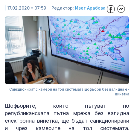
17.02.2020 • 07:59
Редактор:
Ивет Арабова
Санкционират с камери на тол системата шофьори без валидна е-
винетка
Шофьорите, които пътуват по
републиканската пътна мрежа без валидна
електронна винетка, ще бъдат санкционирани
и чрез камерите на тол системата.