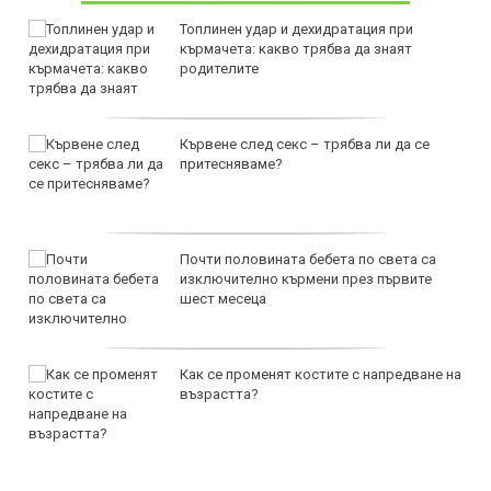
Топлинен удар и дехидратация при
кърмачета: какво трябва да знаят
родителите
Кървене след секс – трябва ли да се
притесняваме?
Почти половината бебета по света са
изключително кърмени през първите
шест месеца
Как се променят костите с напредване на
възрастта?