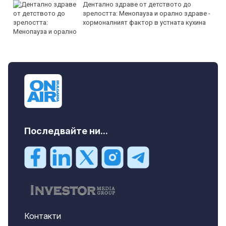
Дентално здраве от детството до
зрелостта: Менопауза и орално здраве -
хормоналният фактор в устната кухина
Последвайте ни...
Контакти