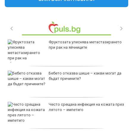
Фруктозата улеснява метастазирането
при рак на яйчниците
Бебето отказва шише – какви могат да
бъдат причините?
Често срещана инфекция на кожата през
лятото – импетиго