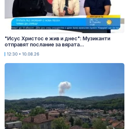
"Исус Христос е жив и днес": Музиканти
отправят послание за вярата...
12:30 • 10.08.26