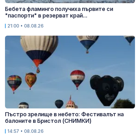
Бебета фламинго получиха първите си
"паспорти" в резерват край...
21:00 • 08.08.26
Пъстро зрелище в небето: Фестивалът на
балоните в Бристол (СНИМКИ)
14:57 • 08.08.26