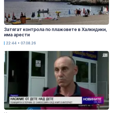
Затягат контрола по плажовете в Халкидики,
има арести
22:44 • 07.08.26