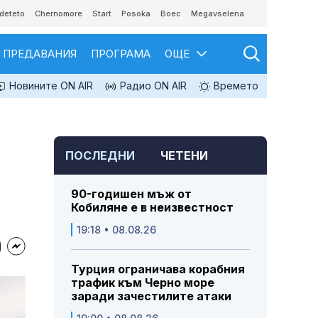
deteto
Chernomore
Start
Posoka
Boec
Megavselena
ПРЕДАВАНИЯ
ПРОГРАМА
ОЩЕ
Новините ON AIR
Радио ON AIR
Времето
ПОСЛЕДНИ
ЧЕТЕНИ
90-годишен мъж от
Кобиляне е в неизвестност
19:18 • 08.08.26
Турция ограничава корабния
трафик към Черно море
заради зачестилите атаки