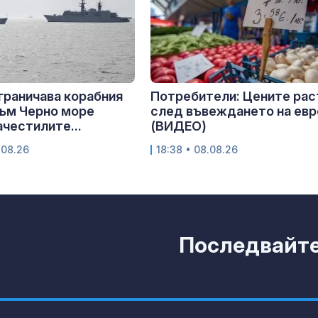
граничава корабния
Потребители: Цените рас
ъм Черно море
след въвеждането на ев
ачестилите...
(ВИДЕО)
.08.26
18:38 • 08.08.26
Последвайте 