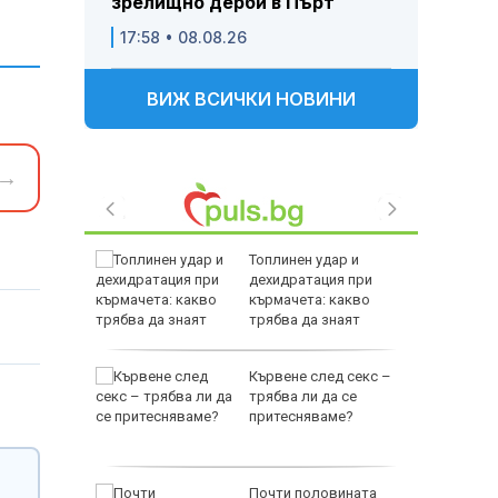
зрелищно дерби в Пърт
17:58 • 08.08.26
ВИЖ ВСИЧКИ НОВИНИ
→
 да се
Топлинен удар и
яди
дехидратация при
т
кърмачета: какво
в
трябва да знаят
родителите
й
Кървене след секс –
бхвана
трябва ли да се
ра, вече
притесняваме?
Ювентус
Почти половината