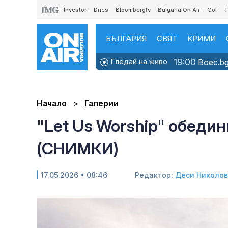
Investor
Dnes
Bloombergtv
Bulgaria On Air
Gol
T
БЪЛГАРИЯ
СВЯТ
КРИМИ
19:00
Гледай на живо
Boec.bg
Начало
Галерии
"Let Us Worship" обеди
(СНИМКИ)
17.05.2026 • 08:46
Редактор:
Деси Николо