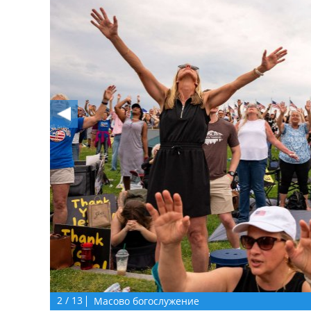
2
/
13
Масово богослужение