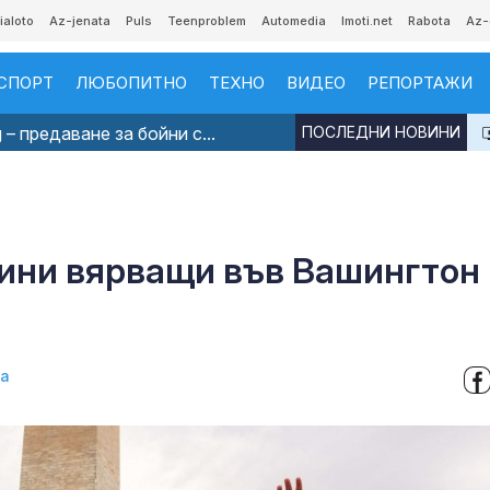
ialoto
Az-jenata
Puls
Teenproblem
Automedia
Imoti.net
Rabota
Az-
СПОРТ
ЛЮБОПИТНО
ТЕХНО
ВИДЕО
РЕПОРТАЖИ
 – предаване за бойни с...
ПОСЛЕДНИ НОВИНИ
нини вярващи във Вашингтон
ва