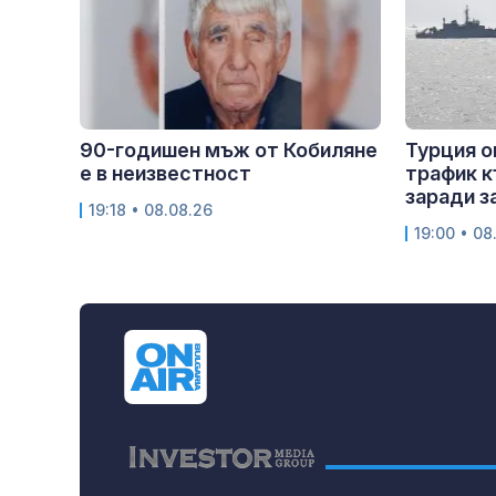
90-годишен мъж от Кобиляне
Турция о
е в неизвестност
трафик к
заради з
19:18 • 08.08.26
19:00 • 08