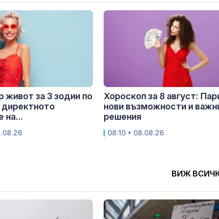
 живот за 3 зодии по
Хороскоп за 8 август: Пар
 директното
нови възможности и важн
 на...
решения
8.08.26
08:10 • 08.08.26
ВИЖ ВСИЧ