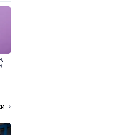
и,
и
КИ