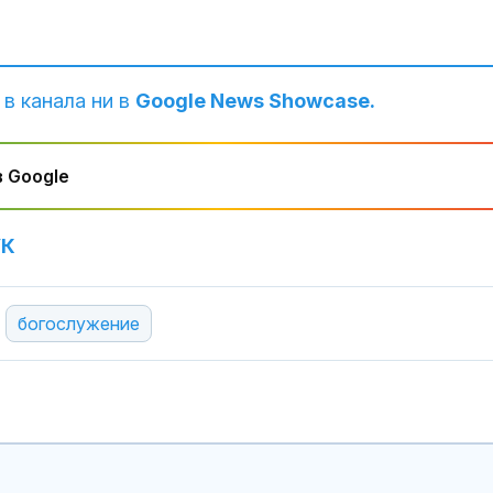
 в канала ни в
Google News Showcase.
 Google
УК
"Нямаме къде
върнем": Хил
украинци губя
домовете си 
богослужение
окупираните територии
Пожарът кра
Асеновград о
над 6000 дека
е овладян
Интер надви 