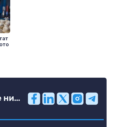
тат
рото
ни...