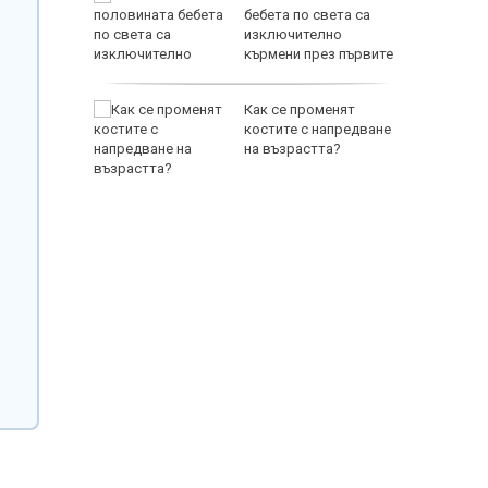
уф се
бебета по света са
ерой
изключително
кърмени през първите
шест месеца
тобус с
Как се променят
ка зад
костите с напредване
 TikTok и
на възрастта?
 (ВИДЕО)