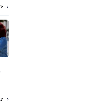
КИ
)
КИ