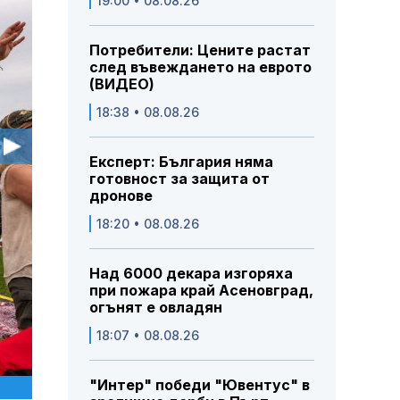
19:00 • 08.08.26
Потребители: Цените растат
след въвеждането на еврото
(ВИДЕО)
18:38 • 08.08.26
Експерт: България няма
готовност за защита от
дронове
18:20 • 08.08.26
Над 6000 декара изгоряха
при пожара край Асеновград,
огънят е овладян
18:07 • 08.08.26
"Интер" победи "Ювентус" в