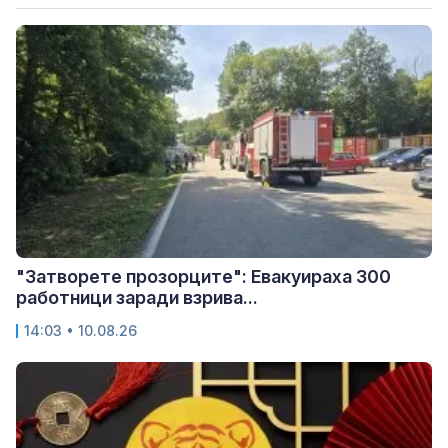
"Затворете прозорците": Евакуираха 300
работници заради взрива...
14:03 • 10.08.26