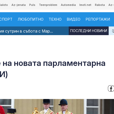
ialoto
Az-jenata
Puls
Teenproblem
Automedia
Imoti.net
Rabota
Az-
СПОРТ
ЛЮБОПИТНО
ТЕХНО
ВИДЕО
РЕПОРТАЖИ
я сутрин в събота с Мар...
ПОСЛЕДНИ НОВИНИ
 на новата парламентарна
И)