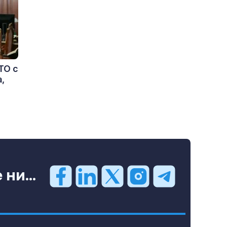
ТО с
,
ни...