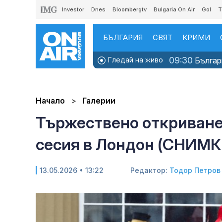
Investor
Dnes
Bloombergtv
Bulgaria On Air
Gol
T
БЪЛГАРИЯ
СВЯТ
КРИМИ
09:30
Гледай на живо
Българи
Начало
Галерии
Тържествено откриване
сесия в Лондон (СНИМК
13.05.2026 • 13:22
Редактор:
Тодор Петров