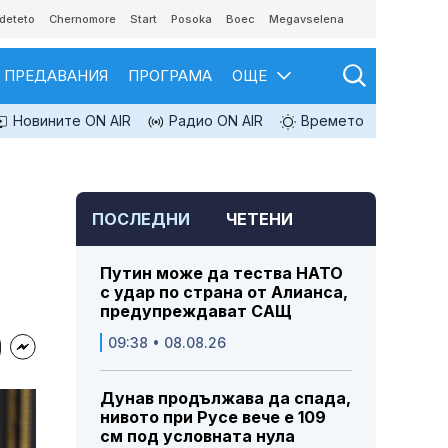
deteto
Chernomore
Start
Posoka
Boec
Megavselena
ПРЕДАВАНИЯ
ПРОГРАМА
ОЩЕ
Новините ON AIR
Радио ON AIR
Времето
ПОСЛЕДНИ
ЧЕТЕНИ
Путин може да тества НАТО
с удар по страна от Алианса,
предупреждават САЩ
09:38 • 08.08.26
Дунав продължава да спада,
нивото при Русе вече е 109
см под условната нула