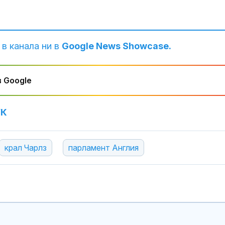
 в канала ни в
Google News Showcase.
 Google
УК
Нивото на Ду
крал Чарлз
парламент Англия
продължава д
при Русе стиг
109 см
Нивото на Ду
Защо в Бълга
енергийна кри