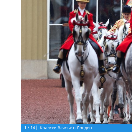
1
/
14
Кралски блясък в Лондон