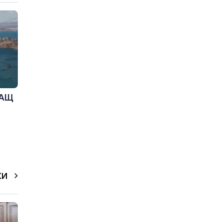
САЩ
КИ