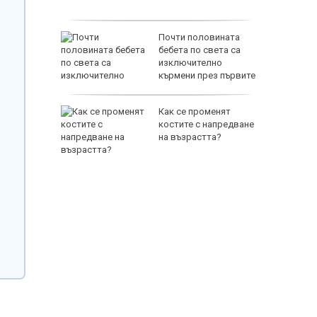
справя
платна
Почти половината
 и през
бебета по света са
и заради
изключително
кърмени през първите
шест месеца
ижението
Как се променят
я от
костите с напредване
густ
на възрастта?