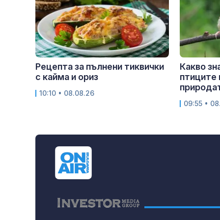
Рецепта за пълнени тиквички
Какво зн
с кайма и ориз
птиците 
природа
10:10 • 08.08.26
09:55 • 08