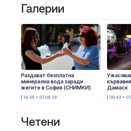
Галерии
Раздават безплатна
Ужасява
минерална вода заради
кървавия
жегите в София (СНИМКИ)
Дамаск
14:36 • 07.08.26
09:43 • 07
Четени