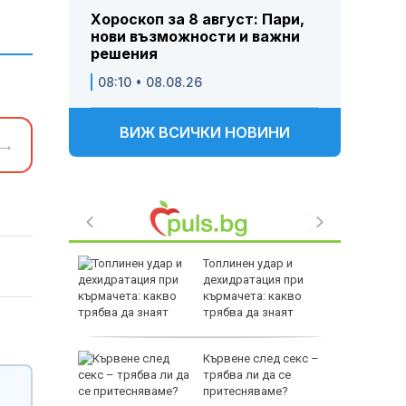
Хороскоп за 8 август: Пари,
нови възможности и важни
решения
08:10 • 08.08.26
ВИЖ ВСИЧКИ НОВИНИ
→
нав
Топлинен удар и
а спада,
дехидратация при
на минус
кърмачета: какво
трябва да знаят
родителите
нав:
Кървене след секс –
рия няма
трябва ли да се
за и
притесняваме?