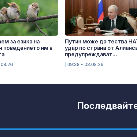
аем за езика на
Путин може да тества НА
и поведението им в
удар по страна от Алианса
та
предупреждават...
.08.26
09:38 • 08.08.26
Последвайте 