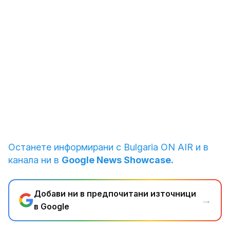
1
1
от
от
12
12
1
от
12
Кралица Камила и кучетата медицински детектори
Кралица Камила и кучетата медицински детектори
Кралица Камила и кучетата медицински детектори
Снимка: Reuters
Снимка: Reuters
Снимка: Reuters
Останете информирани с Bulgaria ON AIR и в
канала ни в
Google News Showcase.
Добави ни в предпочитани източници
→
в Google