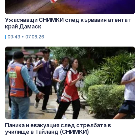
Ужасяващи СНИМКИ след кървавия атентат
край Дамаск
09:43 • 07.08.26
Паника и евакуация след стрелбата в
училище в Тайланд (СНИМКИ)