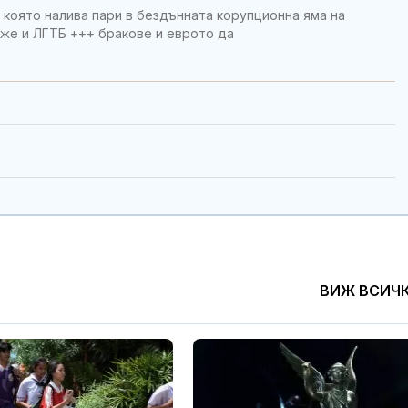
 която налива пари в бездънната корупционна яма на
оже и ЛГТБ +++ бракове и еврото да
ВИЖ ВСИЧ