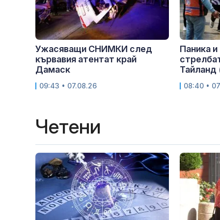
Ужасяващи СНИМКИ след
Паника и
кървавия атентат край
стрелбат
Дамаск
Тайланд
09:43 • 07.08.26
08:40 • 07
Четени