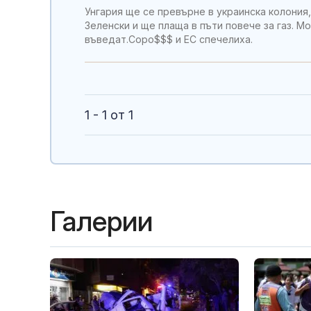
Унгария ще се превърне в украинска колония,
Зеленски и ще плаща в пъти повече за газ. М
въведат.Соро$$$ и ЕС спечелиха.
1 - 1 от 1
Галерии