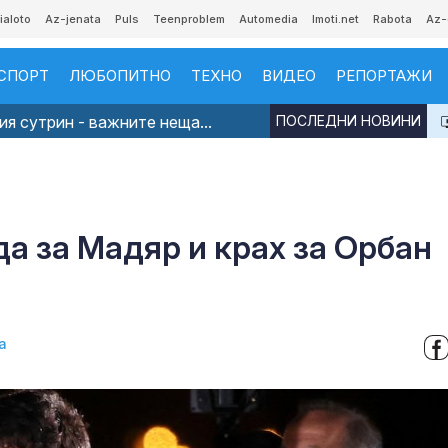
ialoto
Az-jenata
Puls
Teenproblem
Automedia
Imoti.net
Rabota
Az-
СПОРТ
ЛЮБОПИТНО
ТЕХНО
ВИДЕО
РЕПОРТАЖИ
я сутрин - важните неща...
ПОСЛЕДНИ НОВИНИ
да за Мадяр и крах за Орбан
а