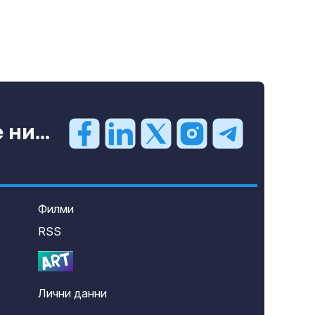
ни...
Филми
RSS
Лични данни