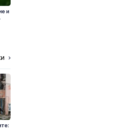
ие и
.
КИ
ите: