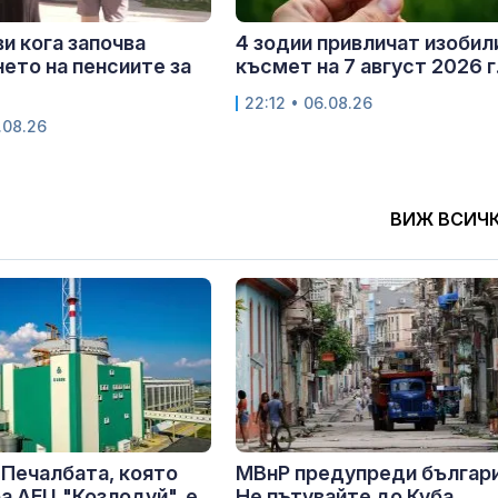
и кога започва
4 зодии привличат изобил
ето на пенсиите за
късмет на 7 август 2026 г
22:12 • 06.08.26
.08.26
ВИЖ ВСИЧ
 Печалбата, която
МВнР предупреди българ
а АЕЦ "Козлодуй", е
Не пътувайте до Куба