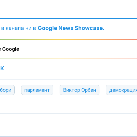
 в канала ни в
Google News Showcase.
 Google
УК
Човешка наме
збори
парламент
Виктор Орбан
демокраци
една от верси
пожара на АМ
Самолет не ус
излети от Со
заради птица