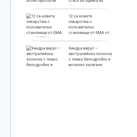
стига за оценка на
сърдечносъдовия риск?
София е
12 са новите
ата
лекарства с
ропа за
положително
становище от ЕМА от
юли 2026 г.
EUR
 убити и
Хендра вирус –
и стрелба
австралийска зооноза
ай Банкок
с тежко белодробно и
мозъчно засягане
800 EUR