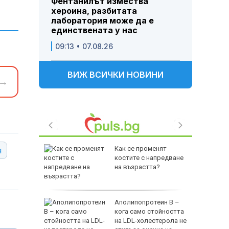
Фентанилът измества
хероина, разбитата
лаборатория може да е
единствената у нас
09:13 • 07.08.26
ВИЖ ВСИЧКИ НОВИНИ
→
са е
Как се променят
я
ите за
костите с напредване
 “Тракия”
на възрастта?
пя да
Аполипопротеин B –
лун
кога само стойността
 в
на LDL-холестерола не