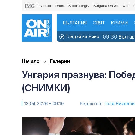
Investor
Dnes
Bloombergtv
Bulgaria On Air
Gol
T
БЪЛГАРИЯ
СВЯТ
КРИМИ
09:30
Гледай на живо
Българи
Начало
Галерии
Унгария празнува: Побе
(СНИМКИ)
13.04.2026 • 09:19
Редактор:
Толя Николов