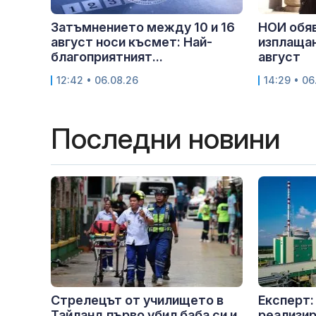
Затъмнението между 10 и 16
НОИ обяв
август носи късмет: Най-
изплащан
благоприятният...
август
12:42 • 06.08.26
14:29 • 06
Последни новини
Стрелецът от училището в
Експерт:
Тайланд първо убил баба си и
реализир