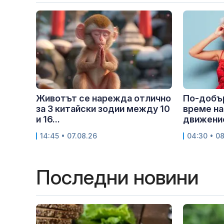
Животът се нарежда отлично
По-добър
за 3 китайски зодии между 10
време на
и 16...
движение
14:45 • 07.08.26
04:30 • 0
Последни новини