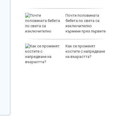
справя
платна
Почти половината
 и през
бебета по света са
и заради
изключително
кърмени през първите
шест месеца
ижението
Как се променят
я от
костите с напредване
густ
на възрастта?