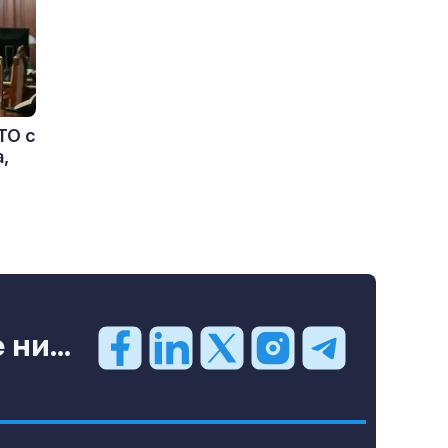
ТО с
,
ни...