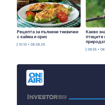
Рецепта за пълнени тиквички
Какво зн
с кайма и ориз
птиците 
природа
10:10 • 08.08.26
09:55 • 08