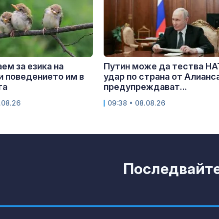
аем за езика на
Путин може да тества НА
и поведението им в
удар по страна от Алианса
та
предупреждават...
.08.26
09:38 • 08.08.26
Последвайте 