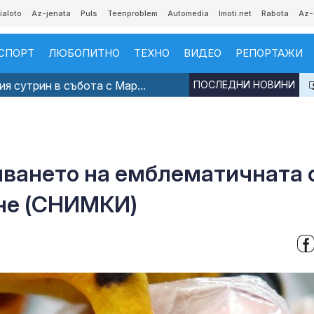
ialoto
Az-jenata
Puls
Teenproblem
Automedia
Imoti.net
Rabota
Az-
СПОРТ
ЛЮБОПИТНО
ТЕХНО
ВИДЕО
РЕПОРТАЖИ
я сутрин в събота с Мар...
ПОСЛЕДНИ НОВИНИ
яването на емблематичната 
ане (СНИМКИ)