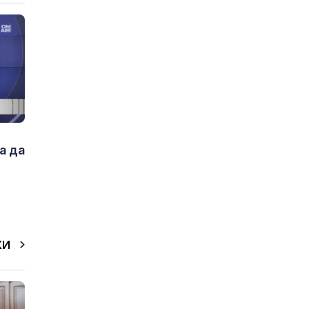
а да
КИ