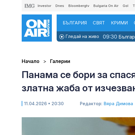
Investor
Dnes
Bloombergtv
Bulgaria On Air
Gol
T
БЪЛГАРИЯ
СВЯТ
КРИМИ
09:30
Гледай на живо
Българи
Начало
Галерии
Панама се бори за спас
златна жаба от изчезв
11.04.2026 • 20:30
Редактор:
Вяра Димова