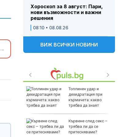
Хороскоп за 8 август: Пари,
нови възможности и важни
решения
08:10 • 08.08.26
ВИЖ ВСИЧКИ НОВИНИ
→
нав
Топлинен удар и
а спада,
дехидратация при
на минус
кърмачета: какво
трябва да знаят
родителите
нав:
Кървене след секс –
рия няма
трябва ли да се
за и
притесняваме?