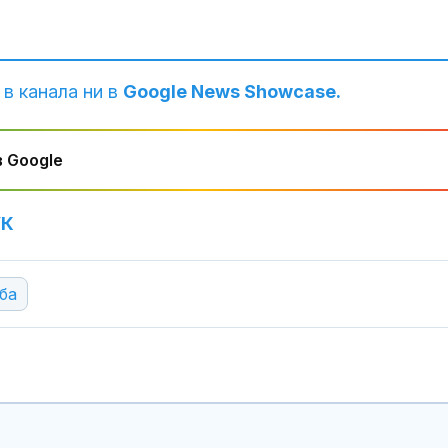
 в канала ни в
Google News Showcase.
 Google
УК
Нивото на Ду
ба
продължава д
при Русе стиг
109 см
Нивото на Ду
Защо в Бълга
енергийна кри