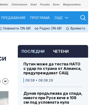
deteto
Chernomore
Start
Posoka
Boec
Megavselena
ПРЕДАВАНИЯ
ПРОГРАМА
ОЩЕ
Новините ON AIR
Радио ON AIR
Времето
ПОСЛЕДНИ
ЧЕТЕНИ
си
Путин може да тества НАТО
с удар по страна от Алианса,
предупреждават САЩ
09:38 • 08.08.26
Дунав продължава да спада,
нивото при Русе вече е 109
см под условната нула