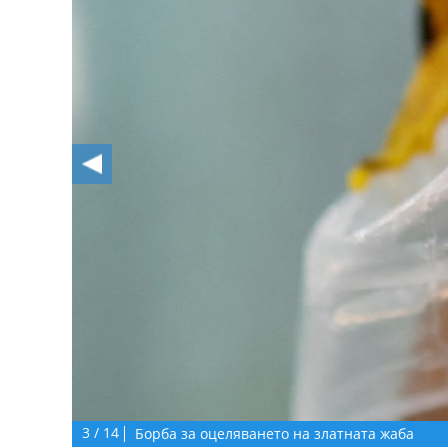
3
/
14
Борба за оцеляването на златната жаба