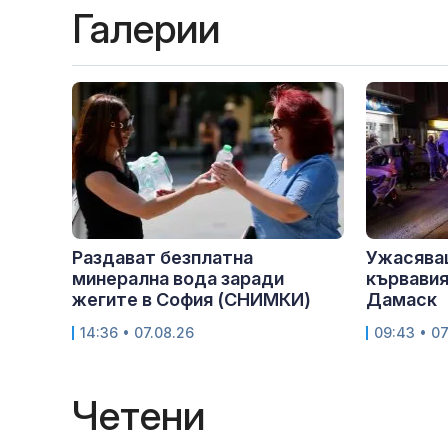
Галерии
Раздават безплатна
Ужасява
минерална вода заради
кървавия
жегите в София (СНИМКИ)
Дамаск
14:36 • 07.08.26
09:43 • 07
Четени