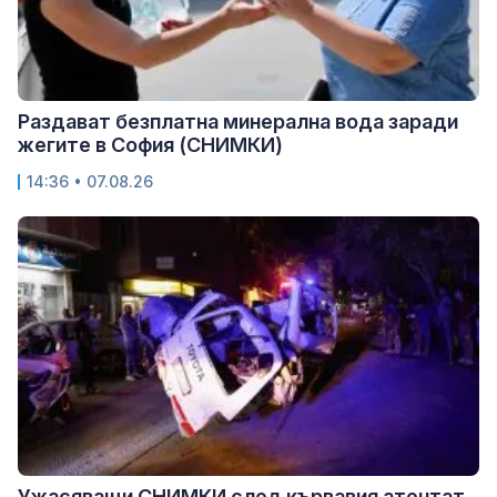
Раздават безплатна минерална вода заради
жегите в София (СНИМКИ)
14:36 • 07.08.26
Ужасяващи СНИМКИ след кървавия атентат