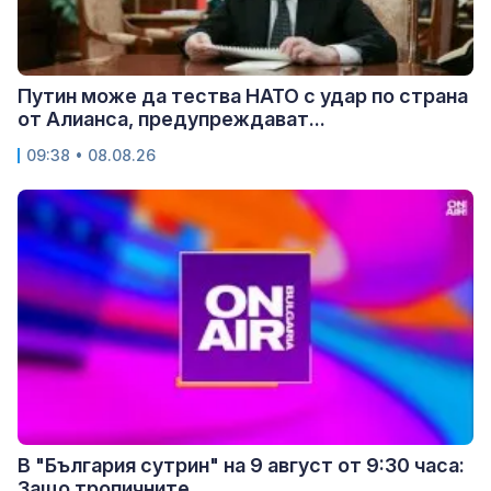
Путин може да тества НАТО с удар по страна
от Алианса, предупреждават...
09:38 • 08.08.26
В "България сутрин" на 9 август от 9:30 часа:
Защо тропичните...