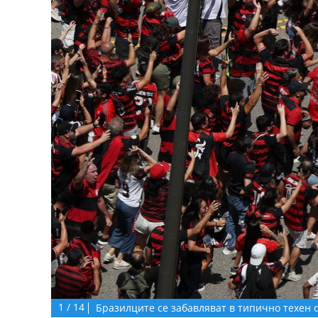
1
/
14
Бразилците се забавляват в типично техен 