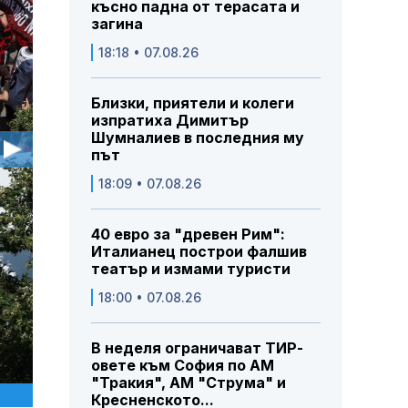
късно падна от терасата и
загина
18:18 • 07.08.26
Близки, приятели и колеги
изпратиха Димитър
Шумналиев в последния му
път
18:09 • 07.08.26
40 евро за "древен Рим":
Италианец построи фалшив
театър и измами туристи
18:00 • 07.08.26
В неделя ограничават ТИР-
овете към София по АМ
"Тракия", АМ "Струма" и
Кресненското...