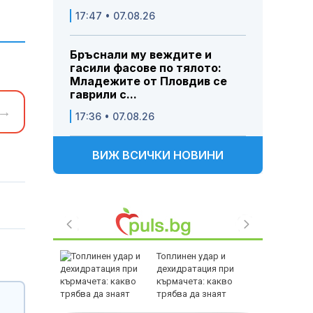
17:47 • 07.08.26
Бръснали му веждите и
гасили фасове по тялото:
Младежите от Пловдив се
гаврили с...
→
17:36 • 07.08.26
ВИЖ ВСИЧКИ НОВИНИ
еждава
Топлинен удар и
еми с
дехидратация при
а и
кърмачета: какво
ли
трябва да знаят
родителите