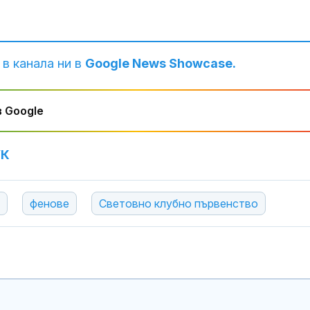
 в канала ни в
Google News Showcase.
 Google
УК
фенове
Световно клубно първенство
МВР предупр
за измамни сх
родопски сел
мними лечите