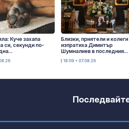
яла: Куче захапа
Близки, приятели и колеги
а си, секунди по-
изпратиха Димитър
на...
Шумналиев в последния...
.08.26
18:09 • 07.08.26
Последвайте 