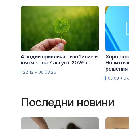
4 зодии привличат изобилие и
Хороскоп 
късмет на 7 август 2026 г.
Нови въз
решения.
22:12 • 06.08.26
05:00 • 07
Последни новини