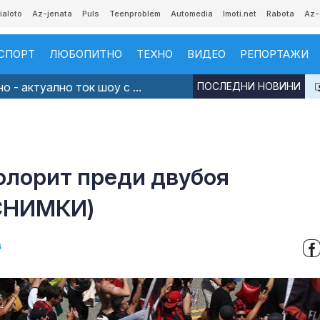
ialoto
Az-jenata
Puls
Teenproblem
Automedia
Imoti.net
Rabota
Az-
СПОРТ
ЛЮБОПИТНО
ТЕХНО
ВИДЕО
РЕПОРТАЖИ
 - актуално ток шоу с ...
ПОСЛЕДНИ НОВИНИ
лорит преди двубоя
(СНИМКИ)
в