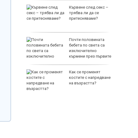
а тества
Кървене след секс –
а НАТО
трябва ли да се
од
притесняваме?
г"
ора са
Почти половината
а
бебета по света са
руги се
изключително
кърмени през първите
шест месеца
т Перник
Как се променят
 над
костите с напредване
Радомир
на възрастта?