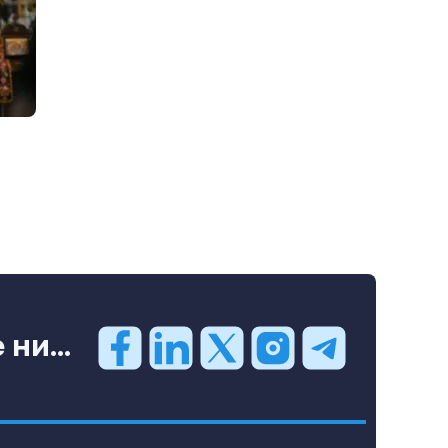
ни...