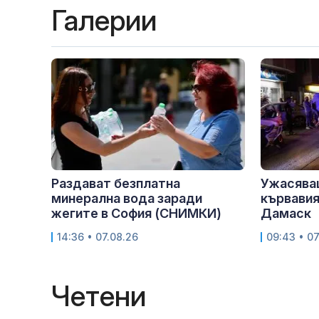
Галерии
Раздават безплатна
Ужасява
минерална вода заради
кървавия
жегите в София (СНИМКИ)
Дамаск
14:36 • 07.08.26
09:43 • 07
Четени