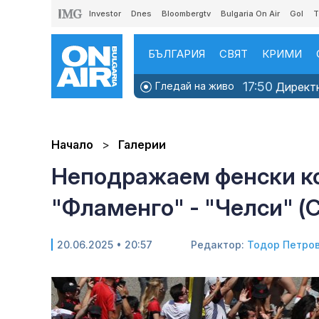
Investor
Dnes
Bloombergtv
Bulgaria On Air
Gol
T
БЪЛГАРИЯ
СВЯТ
КРИМИ
17:50
Гледай на живо
Директно
Начало
Галерии
Неподражаем фенски ко
"Фламенго" - "Челси" 
20.06.2025 • 20:57
Редактор:
Тодор Петро