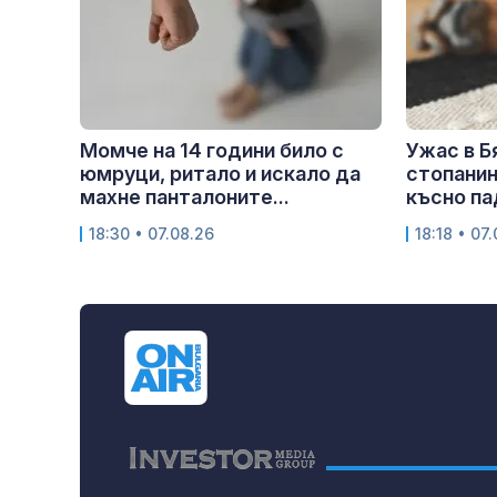
Момче на 14 години било с
Ужас в Б
юмруци, ритало и искало да
стопанин
махне панталоните...
късно пад
18:30 • 07.08.26
18:18 • 07