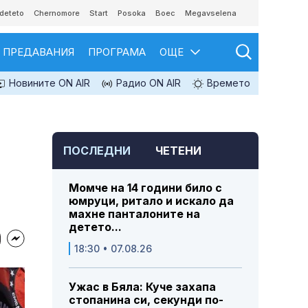
deteto
Chernomore
Start
Posoka
Boec
Megavselena
ПРЕДАВАНИЯ
ПРОГРАМА
ОЩЕ
Новините ON AIR
Радио ON AIR
Времето
ПОСЛЕДНИ
ЧЕТЕНИ
Момче на 14 години било с
юмруци, ритало и искало да
махне панталоните на
детето...
18:30 • 07.08.26
Ужас в Бяла: Куче захапа
стопанина си, секунди по-