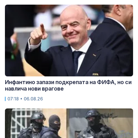
Инфантино запази подкрепата на ФИФА, но си
навлича нови врагове
07:18 • 06.08.26