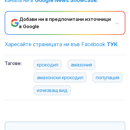
канала ни в
Google News Showcase.
Добави ни в предпочитани източници
→
в Google
Харесайте страницата ни във Facebook
ТУК
Тагове:
крокодил
амазония
амазонски крокодил
популация
изчезващ вид