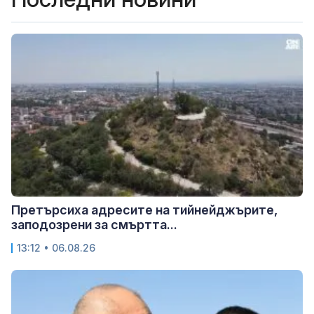
Претърсиха адресите на тийнейджърите,
заподозрени за смъртта...
13:12 • 06.08.26