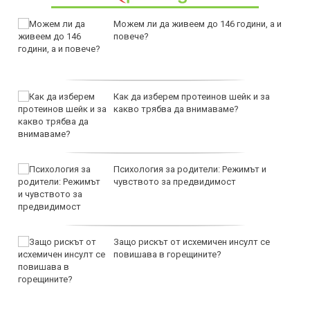
Можем ли да живеем до 146 години, а и
повече?
Как да изберем протеинов шейк и за
какво трябва да внимаваме?
Психология за родители: Режимът и
чувството за предвидимост
Защо рискът от исхемичен инсулт се
повишава в горещините?