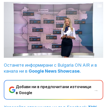
Loaded
:
Unmute
26.80%
Останете информирани с Bulgaria ON AIR и в
канала ни в
Google News Showcase.
Добави ни в предпочитани източници
→
в Google