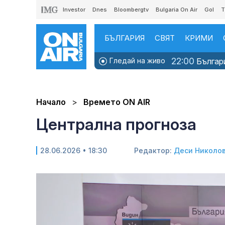
Investor
Dnes
Bloombergtv
Bulgaria On Air
Gol
T
БЪЛГАРИЯ
СВЯТ
КРИМИ
22:00
Гледай на живо
Българи
Начало
Времето ON AIR
Централна прогноза
28.06.2026 • 18:30
Редактор:
Деси Николо