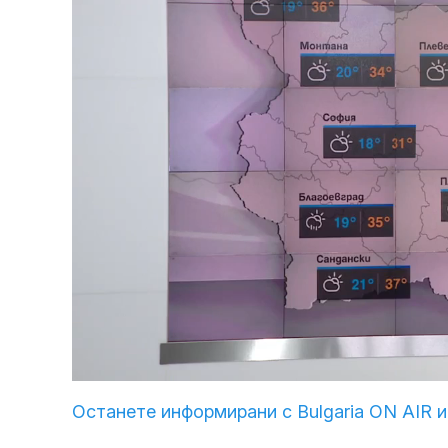
Loaded
:
Unmute
38.90%
Останете информирани с Bulgaria ON AIR и