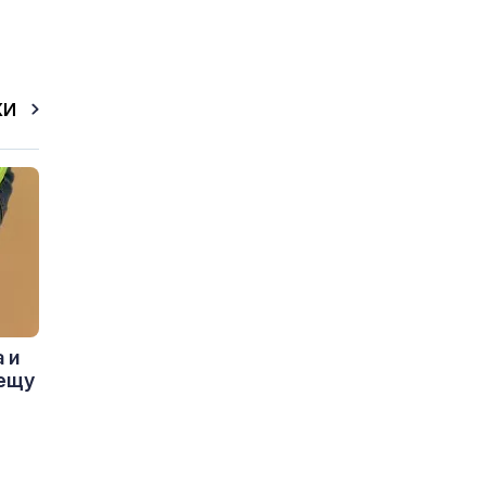
КИ
 и
рещу