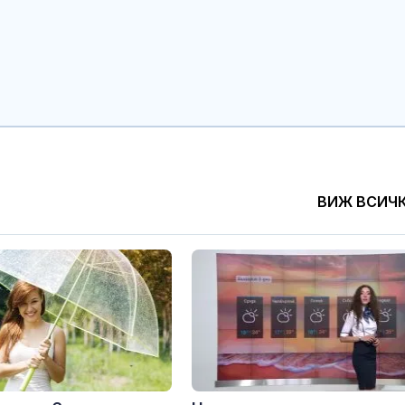
САЩ засилват
Психология з
морския щит: Нов
родители: Ре
разрушител Arleigh
чувството за
Burke влиза с нов
предвидимос
ен радар
Шон Мендес разкри с
Защо рискът 
коя дама е и ѝ се
исхемичен ин
обясни в любов
повишава в
горещините?
ВИЖ ВСИЧ