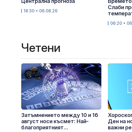
Централна прогноза
Времето 
Слаби пр
18:30 • 06.08.26
температ
06:20 • 06
Четени
Затъмнението между 10 и 16
Хороскоп
август носи късмет: Най-
Ден на н
благоприятният...
важни ре