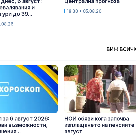
днес, 6 август:
Централна прогноза
евалявания и
18:30 • 05.08.26
ури до 39...
.08.26
ВИЖ ВСИЧ
 за 6 август 2026:
НОИ обяви кога започва
ови възможности,
изплащането на пенсиите 
шения...
август