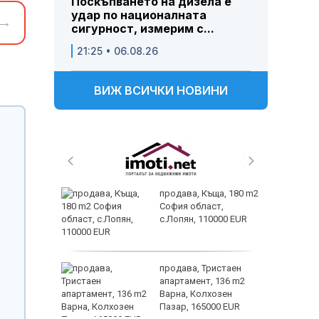
Поскъпването на дизела е
удар по националната
→
сигурност, измерим с...
21:25 • 06.08.26
ВИЖ ВСИЧКИ НОВИНИ
 живеем
продава, Къща, 180 m2
 а и
София област,
с.Лопян, 110000 EUR
ем
продава, Тристаен
йк и за
апартамент, 136 m2
 да
Варна, Колхозен
Пазар, 165000 EUR