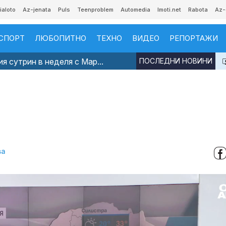
ialoto
Az-jenata
Puls
Teenproblem
Automedia
Imoti.net
Rabota
Az-
СПОРТ
ЛЮБОПИТНО
ТЕХНО
ВИДЕО
РЕПОРТАЖИ
я сутрин в неделя с Мар...
ПОСЛЕДНИ НОВИНИ
ва