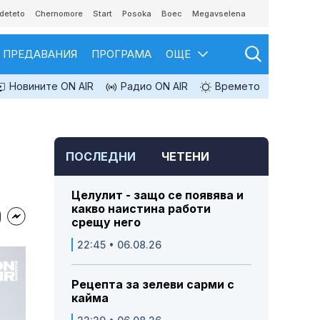
deteto
Chernomore
Start
Posoka
Boec
Megavselena
ПРЕДАВАНИЯ
ПРОГРАМА
ОЩЕ
Новините ON AIR
Радио ON AIR
Времето
ПОСЛЕДНИ
ЧЕТЕНИ
Целулит - защо се появява и
какво наистина работи
срещу него
22:45 • 06.08.26
Рецепта за зелеви сарми с
кайма