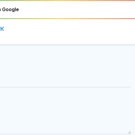
 Google
УК
Как войните между
Можем ли да
Иран и Украйна се
до 146 години,
превърнаха в един
повече?
енергиен шок
Меган Маркъл по
Как да избер
бански в басейна за
протеинов ше
ЧРД
какво трябва
внимаваме?