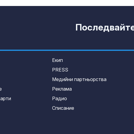
Последвайте 
Екип
PRESS
Медийни партньорства
е
Реклама
дарти
Радио
Списание