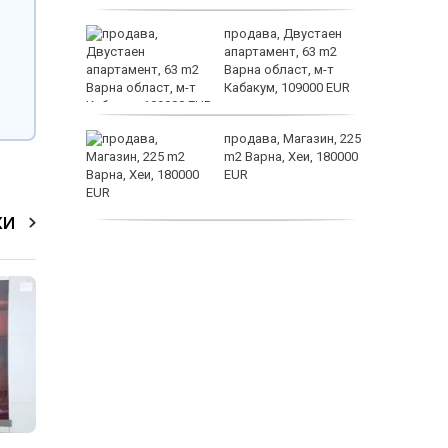
а
продава, Двустаен
жимът и
апартамент, 63 m2
Варна област, м-т
т
Кабакум, 109000 EUR
заболяв
от
продава, Магазин, 225
султ се
m2 Варна, Хеи, 180000
EUR
пеперуд
КИ
продава, Офис, 141 m2
Варна, Бриз, 112000
EUR