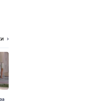
КИ
за