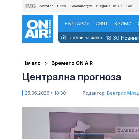
Investor
Dnes
Bloombergtv
Bulgaria On Air
Gol
T
БЪЛГАРИЯ
СВЯТ
КРИМИ
18:30
Гледай на живо
Новини
Начало
Времето ON AIR
Централна прогноза
25.06.2026 • 18:30
Редактор:
Беатрис Мла