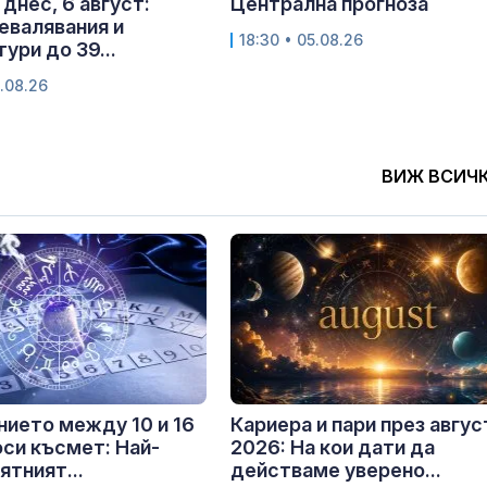
днес, 6 август:
Централна прогноза
евалявания и
18:30 • 05.08.26
ури до 39...
.08.26
ВИЖ ВСИЧ
ието между 10 и 16
Кариера и пари през авгус
оси късмет: Най-
2026: На кои дати да
ятният...
действаме уверено...