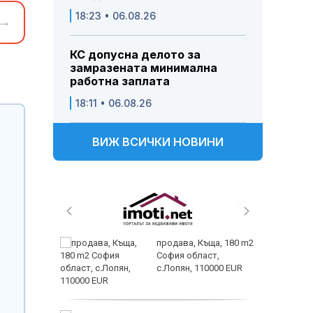
18:23 • 06.08.26
→
КС допусна делото за
замразената минимална
работна заплата
18:11 • 06.08.26
ВИЖ ВСИЧКИ НОВИНИ
ем
продава, Къща, 180 m2
йк и за
София област,
 да
с.Лопян, 110000 EUR
пеперуд