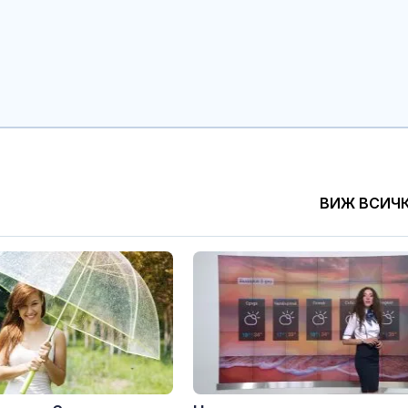
Два военни
Психология з
хеликоптера гасят
родители: Ре
пожара край АМ
чувството за
"Тракия"
предвидимос
Мъж призна, че е
Защо рискът 
упоил и изнасилил 14
исхемичен ин
жени
повишава в
горещините?
Оставиха в ареста
FDA одобри Еnl
ВИЖ ВСИЧ
турчин, осъден за
decanoate:
педофилия в родината
Революционн
си
перорална те
висок холестерол