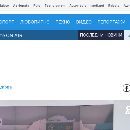
ialoto
Az-jenata
Puls
Teenproblem
Automedia
Imoti.net
Rabota
Az-
СПОРТ
ЛЮБОПИТНО
ТЕХНО
ВИДЕО
РЕПОРТАЖИ
те ON AIR
ПОСЛЕДНИ НОВИНИ
джова