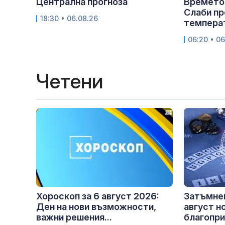
Централна прогноза
Времето 
Слаби пр
18:30 • 06.08.26
температ
06:20 • 06
Четени
Хороскоп за 6 август 2026:
Затъмнен
Ден на нови възможности,
август н
важни решения...
благопри