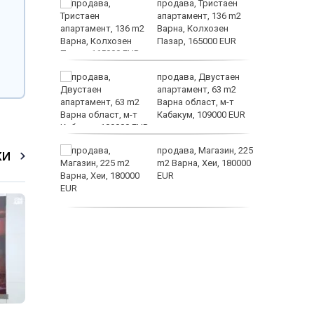
а
продава, Тристаен
жимът и
апартамент, 136 m2
Варна, Колхозен
т
Пазар, 165000 EUR
от
продава, Двустаен
султ се
апартамент, 63 m2
Варна област, м-т
Кабакум, 109000 EUR
icitide
продава, Магазин, 225
КИ
m2 Варна, Хеи, 180000
а
EUR
рапия за
продава, Офис, 141 m2
Варна, Бриз, 112000
EUR