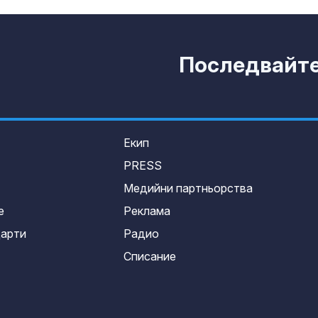
Последвайте 
Екип
PRESS
Медийни партньорства
е
Реклама
дарти
Радио
Списание