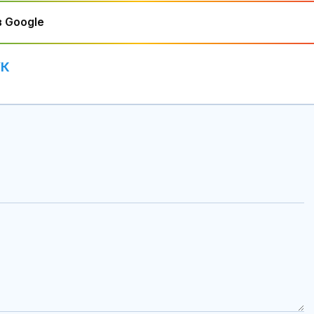
 Google
УК
Левски с нова крачка
Как да избер
към новия стадион
протеинов ше
"Георги Аспарухов"
какво трябва
внимаваме?