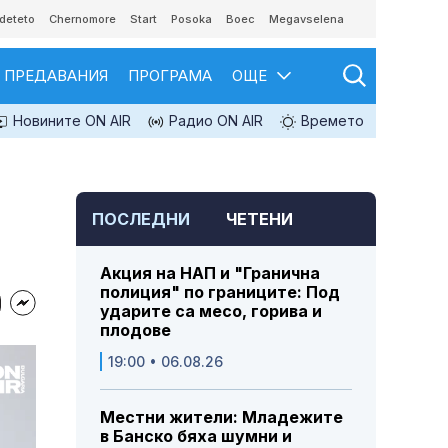
deteto
Chernomore
Start
Posoka
Boec
Megavselena
ПРЕДАВАНИЯ
ПРОГРАМА
ОЩЕ
Новините ON AIR
Радио ON AIR
Времето
ПОСЛЕДНИ
ЧЕТЕНИ
Акция на НАП и "Гранична
полиция" по границите: Под
ударите са месо, горива и
плодове
19:00 • 06.08.26
Местни жители: Младежите
в Банско бяха шумни и