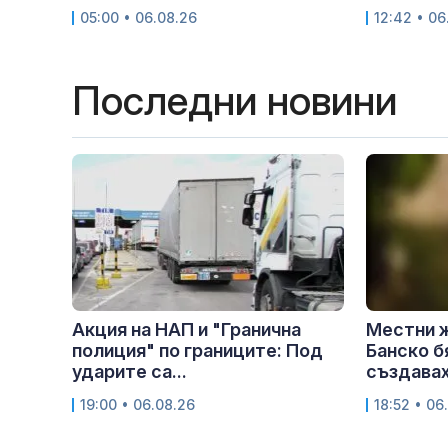
05:00 • 06.08.26
12:42 • 06
Последни новини
Акция на НАП и "Гранична
Местни 
полиция" по границите: Под
Банско б
ударите са...
създавах
19:00 • 06.08.26
18:52 • 06