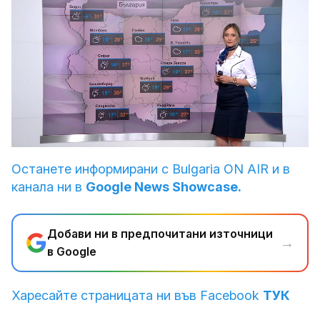
Loaded
:
Unmute
25.63%
Останете информирани с Bulgaria ON AIR и в
канала ни в
Google News Showcase.
Добави ни в предпочитани източници
→
в Google
Харесайте страницата ни във Facebook
ТУК