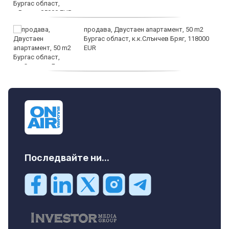
продава, Двустаен апартамент, 50 m2
Бургас област, к.к.Слънчев Бряг, 118000
EUR
продава, Двустаен апартамент, 59 m2
Бургас област, гр.Несебър, 98000 EUR
Последвайте ни...