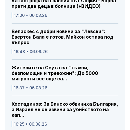
Катастрофа на главния път София - Варна
прати две деца в болница (+ВИДЕО)
17:00 • 06.08.26
Веласкес с добри новини за "Левски":
Евертон Бала е готов, Майкон остава под
въпрос
16:48 • 06.08.26
Жителите на Сеута са "тъжни,
безпомощни и тревожни": До 5000
мигранти все още са...
16:37 • 06.08.26
Костадинов: За Банско обвиниха България,
а Израел не се извини за убийството на
кап....
16:25 • 06.08.26