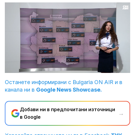
Loaded
:
Unmute
29.68%
Останете информирани с Bulgaria ON AIR и в
канала ни в
Google News Showcase.
Добави ни в предпочитани източници
→
в Google