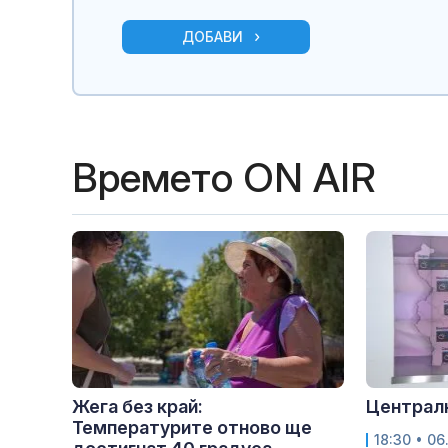
ДОБАВИ
Времето ON AIR
Жега без край:
Централн
Температурите отново ще
18:30 • 06