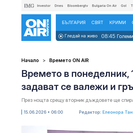
Investor
Dnes
Bloombergtv
Bulgaria On Air
Gol
T
БЪЛГАРИЯ
СВЯТ
КРИМИ
08:45
Гледай на живо
Големит
Начало
Времето ON AIR
Времето в понеделник, 1
задават се валежи и гр
През нощта срещу вторник дъждовете ще спира
15.06.2026 • 06:00
Редактор:
Елеонора Тан