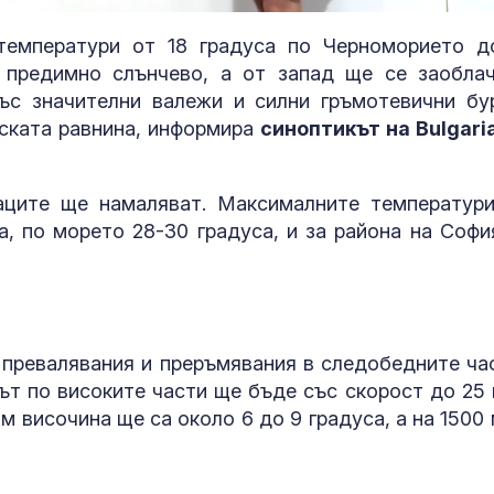
температури от 18 градуса по Черноморието д
предимно слънчево, а от запад ще се заоблач
ъс значителни валежи и силни гръмотевични бу
вската равнина, информира
синоптикът на Bulgari
аците ще намаляват. Максималните температур
а, по морето 28-30 градуса, и за района на Софи
Стотици непълнолетни
12 са новите
мигранти остават по
лекарства с
 превалявания и преръмявания в следобедните ча
улиците на Сеута
положително
становище от
ът по високите части ще бъде със скорост до 25 
юли 2026 г.
 височина ще са около 6 до 9 градуса, а на 1500 
Цените само в евро от
Хендра вирус
утре
австралийска
с тежко бело