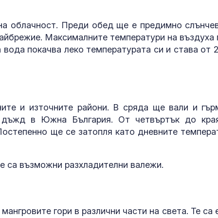
мозъчно зася
на облачност. Преди обед ще е предимно слънчев
Атака на хутите срещу
Можем ли да
Саудитска Арабия
до 146 години,
райбрежие. Максималните температури на въздуха 
рани 11 цивилни, Рияд
повече?
 вода покачва леко температурата си и става от 2
предупреждава за
Зеленски отива в
Как да избер
Сърбия за първи път
протеинов ше
след руската инвазия
какво трябва
внимаваме?
ите и източните райони. В сряда ще вали и гър
а дъжд в Южна България. От четвъртък до кра
остепенно ще се затопля като дневните темпера
е са възможни разхладителни валежи.
мангровите гори в различни части на света. Те са 