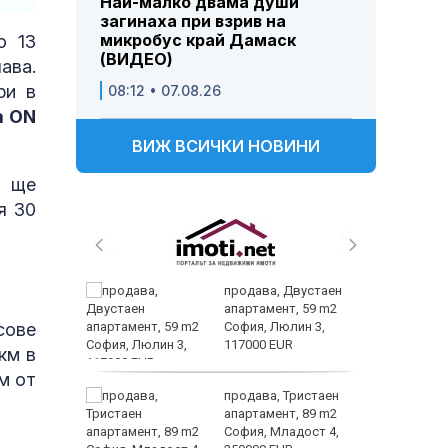
Най-малко двама души
загинаха при взрив на
микробус край Дамаск
о 13
(ВИДЕО)
ава.
ри в
08:12 • 07.08.26
a ON
ВИЖ ВСИЧКИ НОВИНИ
и ще
я 30
продава, Двустаен
апартамент, 59 m2
сове
София, Люлин 3,
 ЕМА от
117000 EUR
км в
м от
 –
продава, Тристаен
 зооноза
апартамент, 89 m2
дробно и
София, Младост 4,