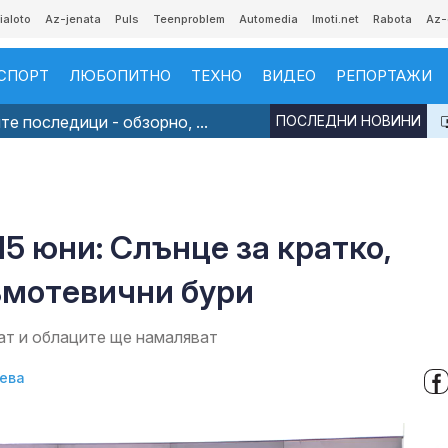
ialoto
Az-jenata
Puls
Teenproblem
Automedia
Imoti.net
Rabota
Az-
СПОРТ
ЛЮБОПИТНО
ТЕХНО
ВИДЕО
РЕПОРТАЖИ
е последици - обзорно, ...
ПОСЛЕДНИ НОВИНИ
5 юни: Слънце за кратко,
ъмотевични бури
т и облаците ще намаляват
ева