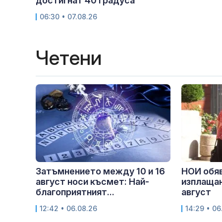
достигнат 40 градуса
06:30 • 07.08.26
Четени
Затъмнението между 10 и 16
НОИ обяв
август носи късмет: Най-
изплащан
благоприятният...
август
12:42 • 06.08.26
14:29 • 06