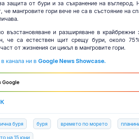
за защита от бури и за съхранение на въглерод. 
, че мангровите гори вече не са в състояние на сп
личава.
но възстановяване и разширяване в крайбрежни 
н, че са естествен щит срещу бури, около 75
част от жизнения си цикъл в мангровите гори.
 в канала ни в
Google News Showcase.
 Google
УК
ична буря
буря
времето по морето
планин
то на 15 юни