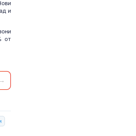
Нови
ад и
зони
% от
→
и