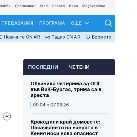
deteto
Chernomore
Start
Posoka
Boec
Megavselena
ПРЕДАВАНИЯ
ПРОГРАМА
ОЩЕ
Новините ON AIR
Радио ON AIR
Времето
ПОСЛЕДНИ
ЧЕТЕНИ
Обвиниха четирима за ОПГ
във ВиК-Бургас, трима са в
ареста
09:04 • 07.08.26
Крокодили край домовете:
Покачването на езерата в
Кения носи нова опасност