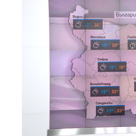
Loaded
:
Unmute