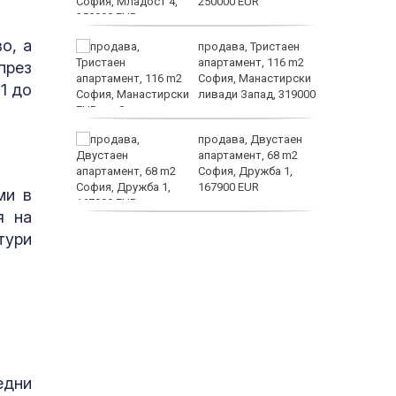
гане
250000 EUR
о, а
 живеем
продава, Тристаен
 а и
апартамент, 116 m2
през
София, Манастирски
1 до
ливади Запад, 319000
EUR
ем
продава, Двустаен
йк и за
апартамент, 68 m2
 да
София, Дружба 1,
167900 EUR
ми в
заболяв
я на
дава под наем,
тури
Двустаен апартамент,
70 m2 София,
Манастирски Ливади,
800 EUR
едни