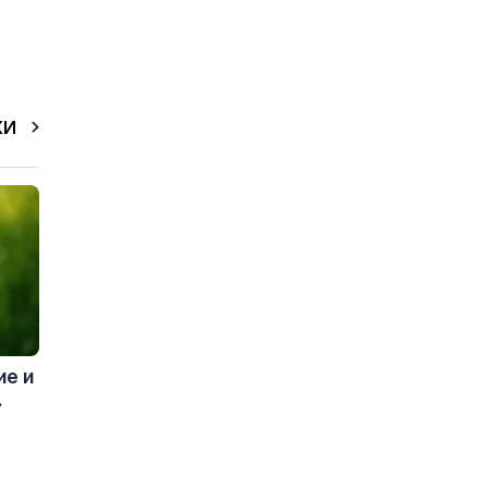
КИ
ие и
.