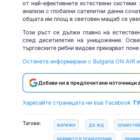
от най-ефективните естествени системи 
анализи с глобални сателитни данни сочат
общата им площ в световен мащаб се уве
Този ръст се дължи главно на естестве
след десетилетия на унищожение. Осве
търговските рибни видове прекарват поне 
Останете информирани с Bulgaria ON AIR и
Добави ни в предпочитани източници в
Харесайте страницата ни във Facebook
Т
Тагове:
валежи
дъ жд
гръмотев
времето в понеделник
време