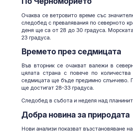
По Черноморието
Очаква се ветровито време със значител
следобед с превалявания по северното к
деня ще са от 28 до 30 градуса. Морската
23 градуса.
нови удари
Времето през седмицата
Във вторник се очакват валежи в северн
цялата страна с повече по количеств
седмицата ще бъде предимно слънчево. П
ще достигат 28-33 градуса.
Следобед в събота и неделя над планинит
Добра новина за природата
Нови анализи показват възстановяване на 