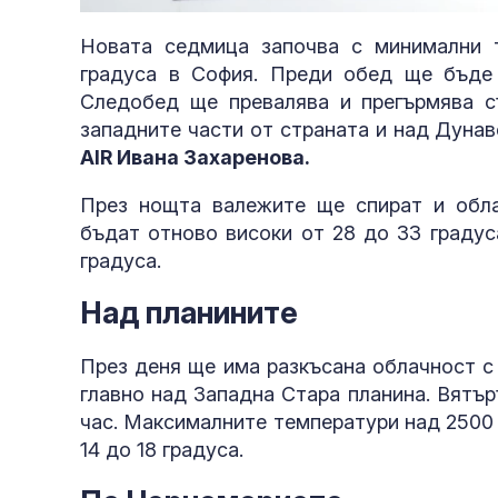
21.88%
Новата седмица започва с минимални 
градуса в София. Преди обед ще бъде 
Следобед ще превалява и прегърмява с
западните части от страната и над Дуна
AIR Ивана Захаренова.
През нощта валежите ще спират и обл
бъдат отново високи от 28 до 33 градус
градуса.
Над планините
През деня ще има разкъсана облачност с
главно над Западна Стара планина. Вятър
час. Максималните температури над 2500 м
14 до 18 градуса.