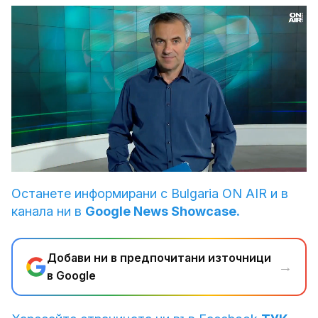
Loaded
:
Unmute
14.44%
Останете информирани с Bulgaria ON AIR и в
канала ни в
Google News Showcase.
Добави ни в предпочитани източници
→
в Google