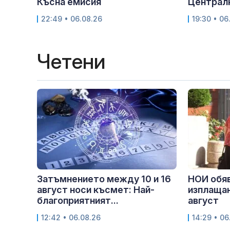
Късна емисия
Централ
22:49 • 06.08.26
19:30 • 06
Четени
Затъмнението между 10 и 16
НОИ обяв
август носи късмет: Най-
изплащан
благоприятният...
август
12:42 • 06.08.26
14:29 • 06