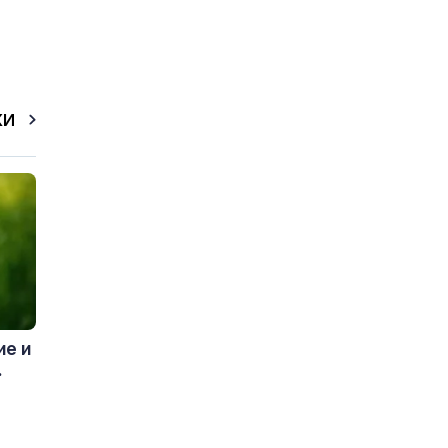
КИ
ие и
.