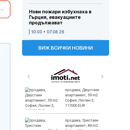
→
Нови пожари избухнаха в
Гърция, евакуациите
продължават
10:03 • 07.08.26
ВИЖ ВСИЧКИ НОВИНИ
нят
продава, Двустаен
предване
апартамент, 59 m2
?
София, Люлин 3,
117000 EUR
ин B –
продава, Тристаен
ойността
апартамент, 89 m2