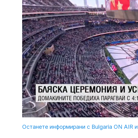
Loaded
:
Unmute
23.39%
Останете информирани с Bulgaria ON AIR и