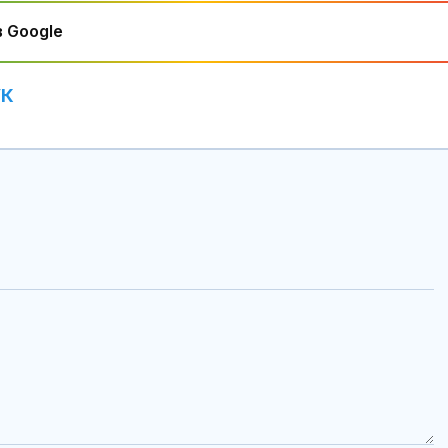
 Google
УК
АЕЦ "Козлодуй"
Как се проме
генерира малка
костите с на
печалба въпреки
на възрастта
стратегическото си
Божанов предлага
Аполипопроте
създаване на Агенция
кога само ст