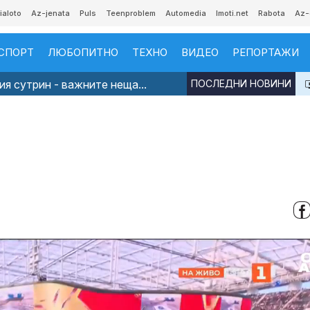
ialoto
Az-jenata
Puls
Teenproblem
Automedia
Imoti.net
Rabota
Az-
СПОРТ
ЛЮБОПИТНО
ТЕХНО
ВИДЕО
РЕПОРТАЖИ
я сутрин - важните неща...
ПОСЛЕДНИ НОВИНИ