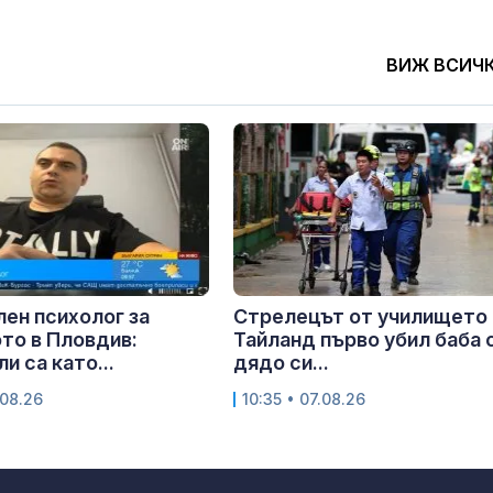
ВИЖ ВСИЧ
ен психолог за
Стрелецът от училището 
то в Пловдив:
Тайланд първо убил баба с
и са като...
дядо си...
.08.26
10:35 • 07.08.26