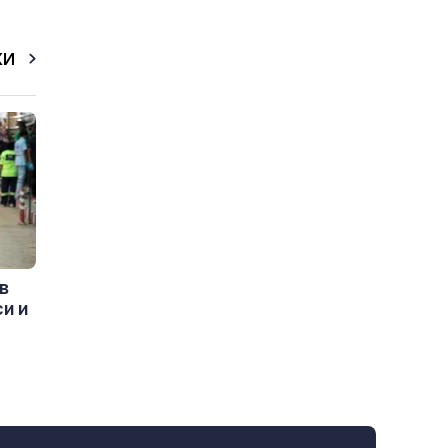
КИ
в
и и