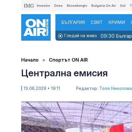
Investor
Dnes
Bloombergtv
Bulgaria On Air
Gol
T
БЪЛГАРИЯ
СВЯТ
КРИМИ
09:30
Гледай на живо
Българи
Начало
Спортът ON AIR
Централна емисия
13.06.2026 • 19:11
Редактор:
Толя Николова