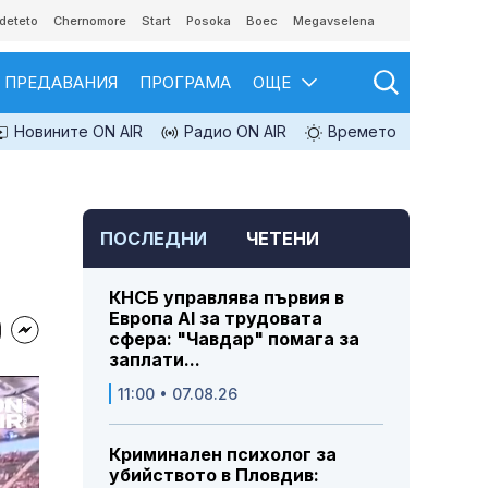
deteto
Chernomore
Start
Posoka
Boec
Megavselena
ПРЕДАВАНИЯ
ПРОГРАМА
ОЩЕ
Новините ON AIR
Радио ON AIR
Времето
ПОСЛЕДНИ
ЧЕТЕНИ
КНСБ управлява първия в
Европа AI за трудовата
сфера: "Чавдар" помага за
заплати...
11:00 • 07.08.26
Криминален психолог за
убийството в Пловдив: