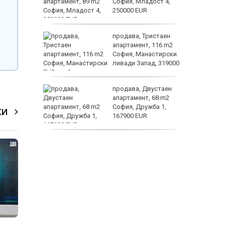
терола не
София, Младост 4,
ка на
250000 EUR
продава, Тристаен
апартамент, 116 m2
София, Манастирски
 ЕМА от
ливади Запад, 319000
EUR
 –
продава, Двустаен
 зооноза
апартамент, 68 m2
дробно и
София, Дружба 1,
КИ
гане
167900 EUR
дава под наем,
Двустаен апартамент,
70 m2 София,
Манастирски Ливади,
800 EUR