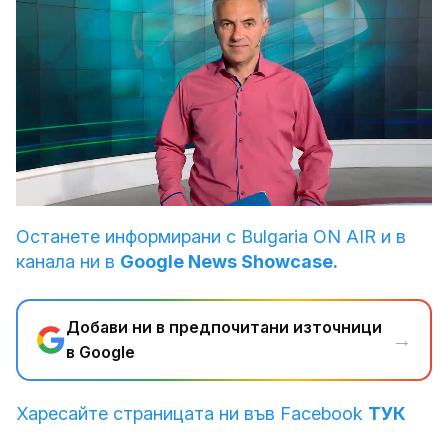
Loaded
:
Unmute
10.14%
Останете информирани с Bulgaria ON AIR и в
канала ни в
Google News Showcase.
Добави ни в предпочитани източници
→
в Google
Харесайте страницата ни във Facebook
ТУК