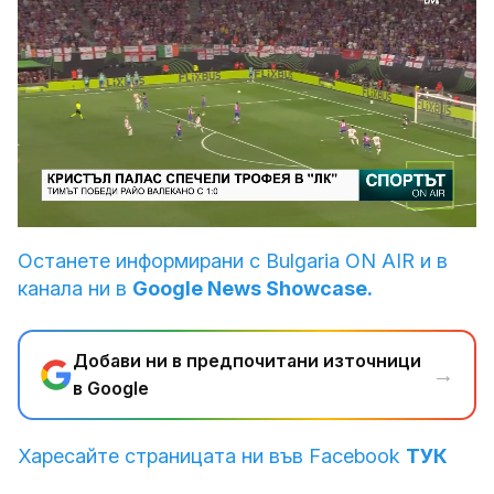
Loaded
:
Unmute
19.28%
Останете информирани с Bulgaria ON AIR и в
канала ни в
Google News Showcase.
Добави ни в предпочитани източници
→
в Google
Харесайте страницата ни във Facebook
ТУК