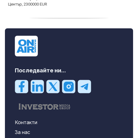
дава под наем, Двустаен апартамент, 55
m2 София, Младост 4, 650 EUR
Последвайте ни...
Контакти
За нас