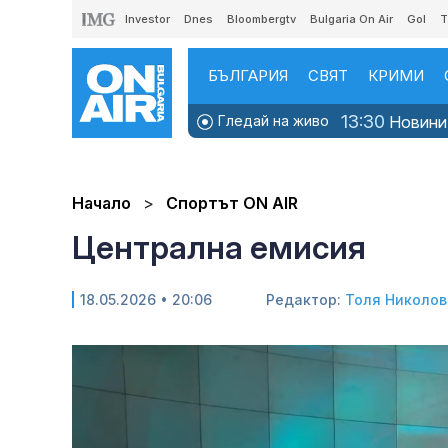
Investor
Dnes
Bloombergtv
Bulgaria On Air
Gol
T
БЪЛГАРИЯ
СВЯТ
КРИМИ
13:30
Гледай на живо
Новини
Начало
Спортът ON AIR
Централна емисия
18.05.2026 • 20:06
Редактор:
Толя Николов