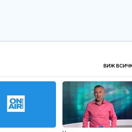
бъдат 30° - 35
Шокиращо: Ту
предложил да
малолетно мо
остров Крит
Министърът н
отбраната: О
усилихме
наблюденията
ВИЖ ВСИЧ
въздушното пространство