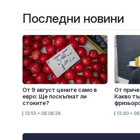
Последни новини
От 9 август цените само в
От приче
евро: Ще поскъпнат ли
Какво т
стоките?
фризьорс
13:53 • 08.08.26
13:40 • 08