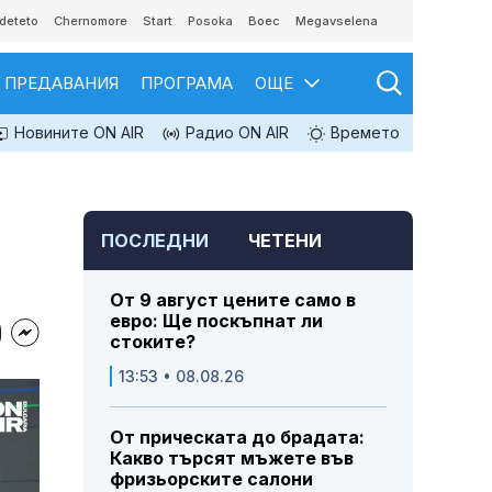
deteto
Chernomore
Start
Posoka
Boec
Megavselena
ПРЕДАВАНИЯ
ПРОГРАМА
ОЩЕ
Новините ON AIR
Радио ON AIR
Времето
ПОСЛЕДНИ
ЧЕТЕНИ
От 9 август цените само в
евро: Ще поскъпнат ли
стоките?
13:53 • 08.08.26
От прическата до брадата:
Какво търсят мъжете във
фризьорските салони