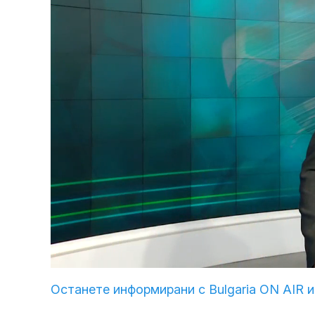
Loaded
:
Unmute
5.74%
Останете информирани с Bulgaria ON AIR и