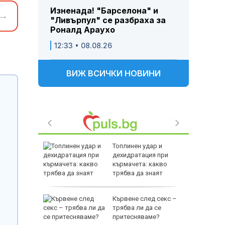
Изненада! "Барселона" и
→
"Ливърпул" се разбраха за
Роналд Араухо
12:33 • 08.08.26
ВИЖ ВСИЧКИ НОВИНИ
ия върху
Топлинен удар и
дехидратация при
ра след
кърмачета: какво
на дрон в
трябва да знаят
родителите
:
Кървене след секс –
е слабо
трябва ли да се
т и ще
притесняваме?