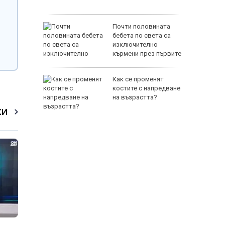
°
рист
Почти половината
 купи
бебета по света са
миче на
изключително
кърмени през първите
шест месеца
а
Как се променят
т 31 юли
костите с напредване
на възрастта?
 върху
КИ