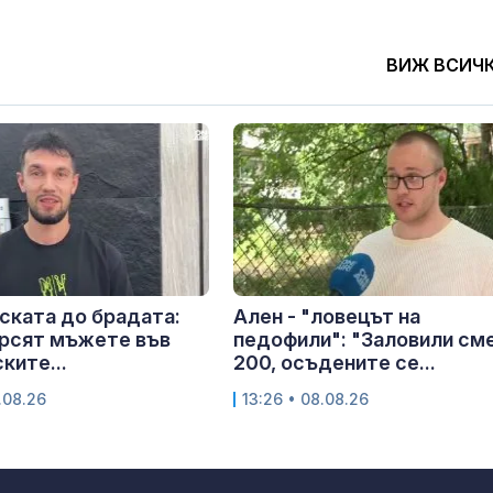
ВИЖ ВСИЧ
ската до брадата:
Ален - "ловецът на
ърсят мъжете във
педофили": "Заловили см
ките...
200, осъдените се...
.08.26
13:26 • 08.08.26