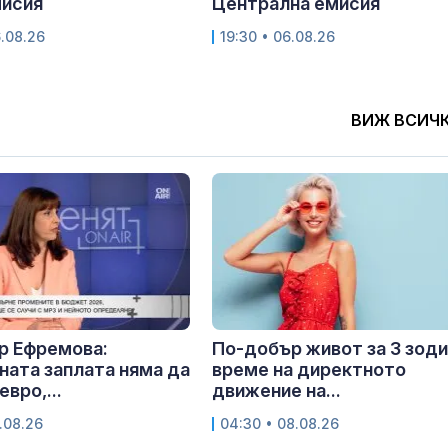
мисия
Централна емисия
6.08.26
19:30 • 06.08.26
ВИЖ ВСИЧ
р Ефремова:
По-добър живот за 3 зоди
ата заплата няма да
време на директното
евро,...
движение на...
.08.26
04:30 • 08.08.26