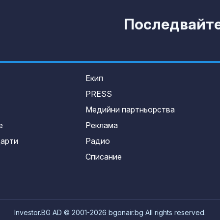
Последвайте 
Екип
PRESS
Медийни партньорства
е
Реклама
дарти
Радио
Списание
Investor.BG AD © 2001-2026 bgonair.bg All rights reserved.