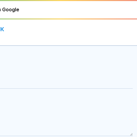
 Google
УК
Няма поражен
критична
инфраструкту
нахлуването 
небето ни
Времето утро
Температурит
ще се понижа