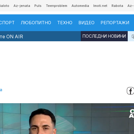
ialoto
Az-jenata
Puls
Teenproblem
Automedia
Imoti.net
Rabota
Az-
СПОРТ
ЛЮБОПИТНО
ТЕХНО
ВИДЕО
РЕПОРТАЖИ
те ON AIR
ПОСЛЕДНИ НОВИНИ
а