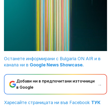
Loaded
:
Unmute
12.86%
Останете информирани с Bulgaria ON AIR и в
канала ни в
Google News Showcase.
Добави ни в предпочитани източници
→
в Google
Харесайте страницата ни във Facebook
ТУК