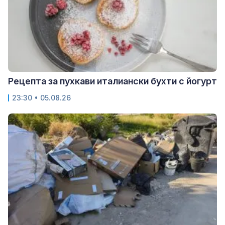
Рецепта за пухкави италиански бухти с йогурт
23:30 • 05.08.26