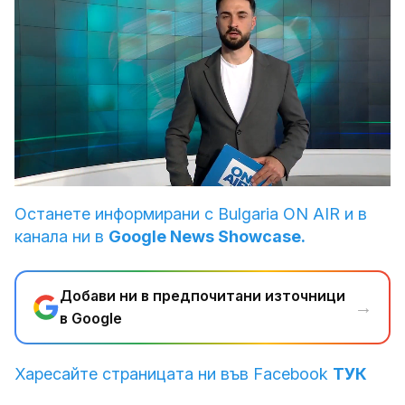
Loaded
:
Unmute
15.48%
Останете информирани с Bulgaria ON AIR и в
канала ни в
Google News Showcase.
Добави ни в предпочитани източници
→
в Google
Харесайте страницата ни във Facebook
ТУК