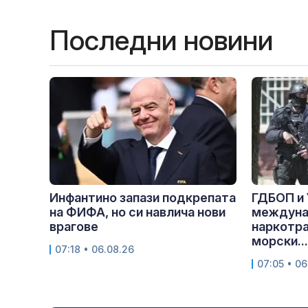
Последни новини
Инфантино запази подкрепата
ГДБОП и 
на ФИФА, но си навлича нови
междуна
врагове
наркотра
морски...
07:18 • 06.08.26
07:05 • 06