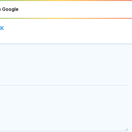
 Google
УК
Има ли алтер
НАТО за Укра
Убитият мъж 
Пловдив е на
години от Кр