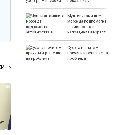
показания и
противопоказания
Мултивитамините
рещу
може да подпомогне
с
активността в
напреднала възраст
Сухота в очите –
е днес
причини и решение на
проблема
КИ
118000 