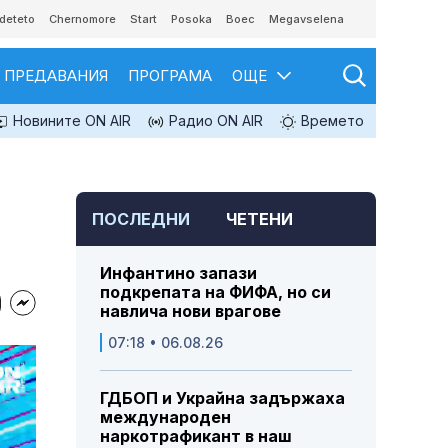
deteto
Chernomore
Start
Posoka
Boec
Megavselena
ПРЕДАВАНИЯ
ПРОГРАМА
ОЩЕ
Новините ON AIR
Радио ON AIR
Времето
ПОСЛЕДНИ
ЧЕТЕНИ
Инфантино запази
подкрепата на ФИФА, но си
навлича нови врагове
07:18 • 06.08.26
ГДБОП и Украйна задържаха
международен
наркотрафикант в наш