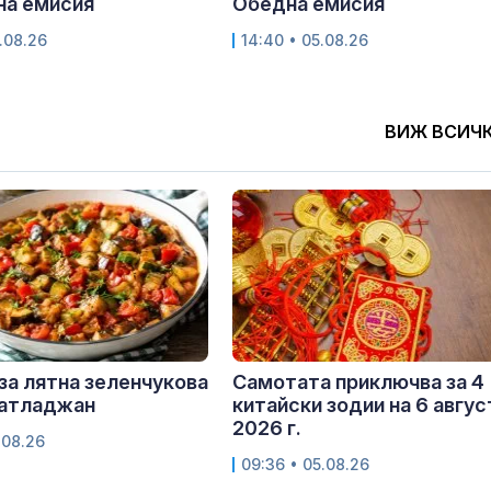
на емисия
Обедна емисия
.08.26
14:40 • 05.08.26
ВИЖ ВСИЧ
за лятна зеленчукова
Самотата приключва за 4
патладжан
китайски зодии на 6 авгус
2026 г.
.08.26
09:36 • 05.08.26