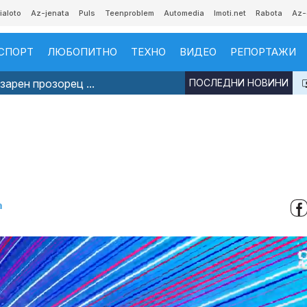
ialoto
Az-jenata
Puls
Teenproblem
Automedia
Imoti.net
Rabota
Az-
СПОРТ
ЛЮБОПИТНО
ТЕХНО
ВИДЕО
РЕПОРТАЖИ
арен прозорец ...
ПОСЛЕДНИ НОВИНИ
а