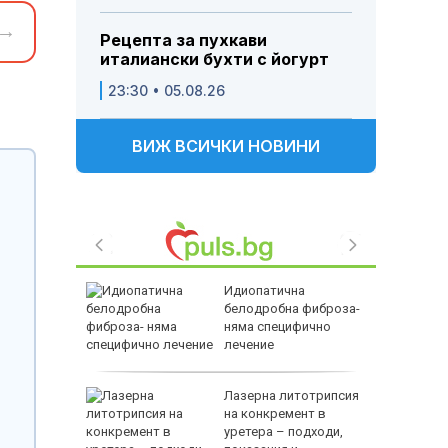
→
Рецепта за пухкави
италиански бухти с йогурт
23:30 • 05.08.26
ВИЖ ВСИЧКИ НОВИНИ
натива на
Идиопатична
йна?
белодробна фиброза-
няма специфично
лечение
в
Лазерна литотрипсия
 31
на конкремент в
ичим
уретера – подходи,