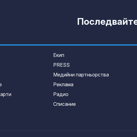
Последвайте 
Екип
PRESS
Медийни партньорства
е
Реклама
дарти
Радио
Списание