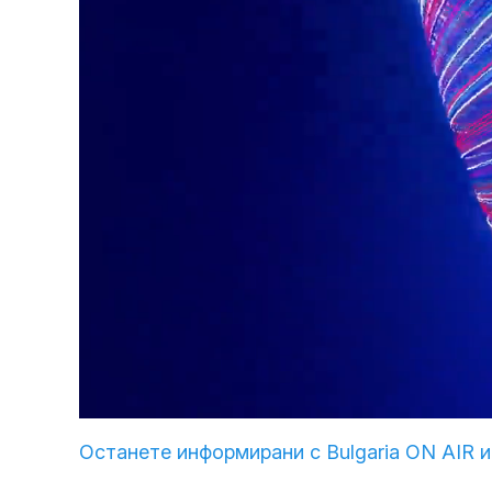
Loaded
:
Unmute
3.37%
Останете информирани с Bulgaria ON AIR и