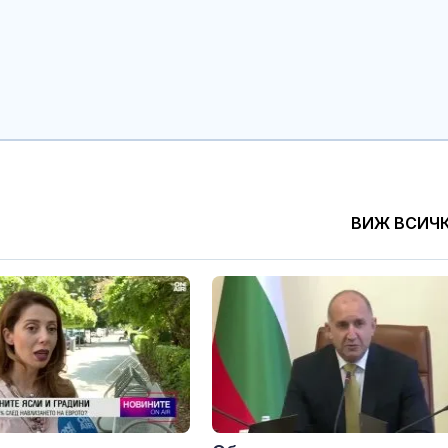
ЦСКА 1948 с
равенство с
Панатинайко
Жълт код:
Температурит
до 37 градуса
ВИЖ ВСИЧ