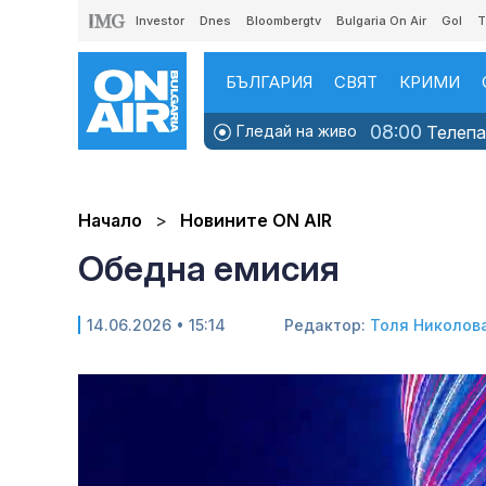
Investor
Dnes
Bloombergtv
Bulgaria On Air
Gol
T
БЪЛГАРИЯ
СВЯТ
КРИМИ
08:00
Гледай на живо
Телепаз
Начало
Новините ON AIR
Обедна емисия
14.06.2026 • 15:14
Редактор:
Толя Николов