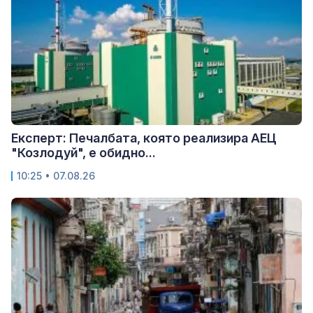
Експерт: Печалбата, която реализира АЕЦ
"Козлодуй", е обидно...
10:25 • 07.08.26