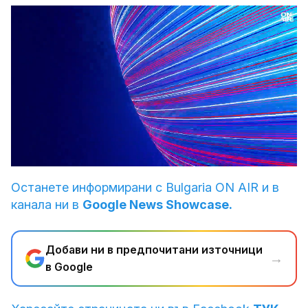
Loaded
:
Unmute
5.23%
Останете информирани с Bulgaria ON AIR и в
канала ни в
Google News Showcase.
Добави ни в предпочитани източници
→
в Google