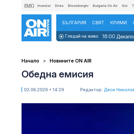
Investor
Dnes
Bloombergtv
Bulgaria On Air
Gol
T
БЪЛГАРИЯ
СВЯТ
КРИМИ
18:00
Гледай на живо
Декалог
Начало
Новините ON AIR
Обедна емисия
02.06.2026 • 14:29
Редактор:
Деси Николо