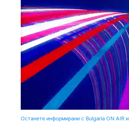
Loaded
:
Unmute
3.46%
Останете информирани с Bulgaria ON AIR и