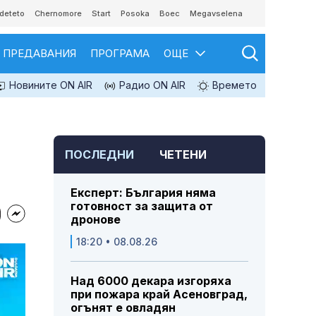
deteto
Chernomore
Start
Posoka
Boec
Megavselena
ПРЕДАВАНИЯ
ПРОГРАМА
ОЩЕ
Новините ON AIR
Радио ON AIR
Времето
ПОСЛЕДНИ
ЧЕТЕНИ
Експерт: България няма
готовност за защита от
дронове
18:20 • 08.08.26
Над 6000 декара изгоряха
при пожара край Асеновград,
огънят е овладян