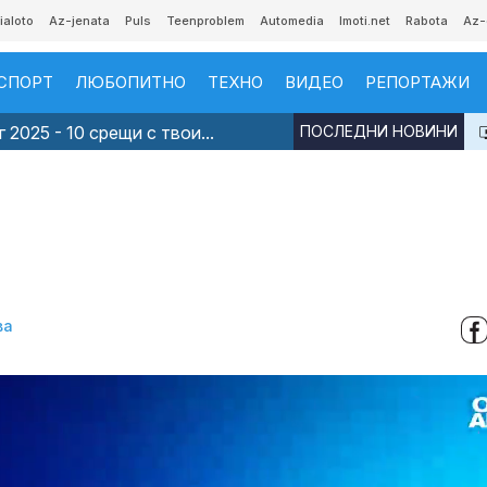
ialoto
Az-jenata
Puls
Teenproblem
Automedia
Imoti.net
Rabota
Az-
СПОРТ
ЛЮБОПИТНО
ТЕХНО
ВИДЕО
РЕПОРТАЖИ
 2025 - 10 срещи с твои...
ПОСЛЕДНИ НОВИНИ
ва