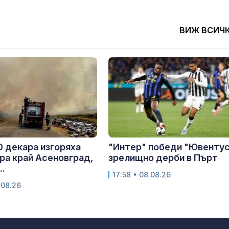
ВИЖ ВСИЧ
 декара изгоряха
"Интер" победи "Ювентус
ра край Асеновград,
зрелищно дерби в Пърт
..
17:58 • 08.08.26
.08.26