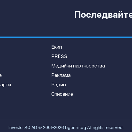
Последвайте 
Екип
PRESS
Медийни партньорства
е
Реклама
дарти
Радио
Списание
Investor.BG AD © 2001-2026 bgonair.bg All rights reserved.