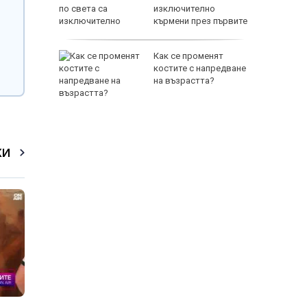
Дронове
изключително
законни
кърмени през първите
шест месеца
s:
Как се променят
 с
костите с напредване
на възрастта?
КИ