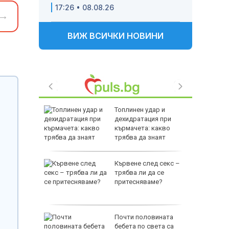
17:26 • 08.08.26
→
ВИЖ ВСИЧКИ НОВИНИ
падът
Топлинен удар и
зия като
дехидратация при
рещу
кърмачета: какво
трябва да знаят
родителите
в: Да
Кървене след секс –
трябва ли да се
то на
притесняваме?
ще
ва
Почти половината
бебета по света са