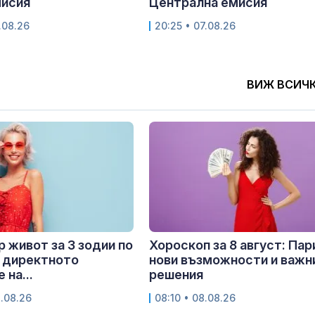
мисия
Централна емисия
.08.26
20:25 • 07.08.26
ВИЖ ВСИЧ
 живот за 3 зодии по
Хороскоп за 8 август: Пар
 директното
нови възможности и важн
 на...
решения
8.08.26
08:10 • 08.08.26