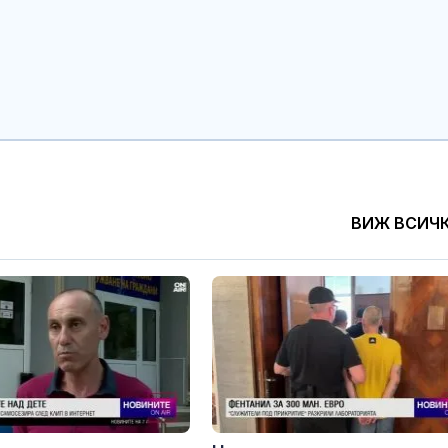
плажовете: 
следят за не
чадъри и ограничен достъп
Рецептата Dne
Бананов кекс
шоколад
ВИЖ ВСИЧ