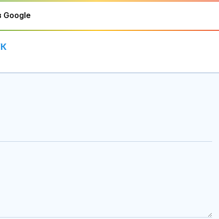
 Google
УК
Медведев: За
използва Гру
инструмент с
Русия
Христо Гадже
видим как
правителство
Румен Радев 
защити националния ни интерес
Гърция засил
контрола по