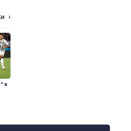
КИ
" в