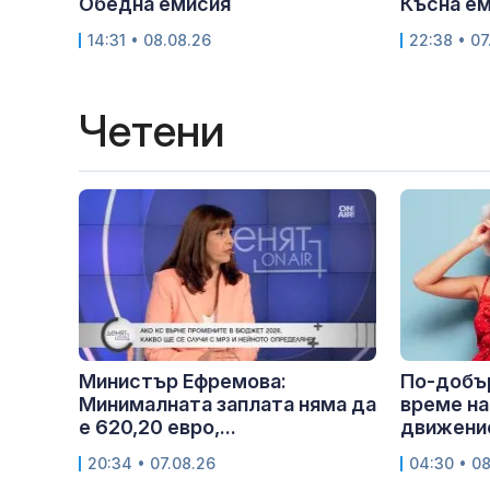
Обедна емисия
Късна е
14:31 • 08.08.26
22:38 • 07
Четени
Министър Ефремова:
По-добър
Минималната заплата няма да
време на
е 620,20 евро,...
движение
20:34 • 07.08.26
04:30 • 0