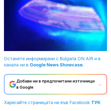
Loaded
:
Unmute
3.53%
Останете информирани с Bulgaria ON AIR и в
канала ни в
Google News Showcase.
Добави ни в предпочитани източници
→
в Google
Харесайте страницата ни във Facebook
ТУК