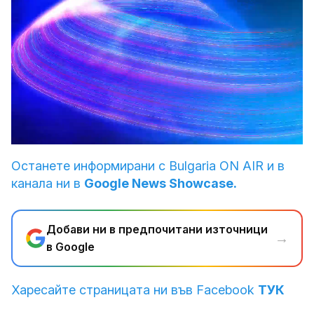
Loaded
:
Unmute
3.36%
Останете информирани с Bulgaria ON AIR и в
канала ни в
Google News Showcase.
Добави ни в предпочитани източници
→
в Google
Харесайте страницата ни във Facebook
ТУК