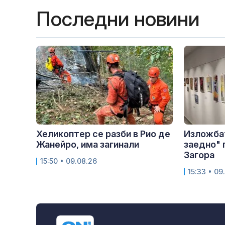
Последни новини
Хеликоптер се разби в Рио де
Изложбат
Жанейро, има загинали
заедно" 
Загора
15:50 • 09.08.26
15:33 • 09