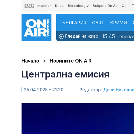
Investor
Dnes
Bloombergtv
Bulgaria On Air
Gol
T
БЪЛГАРИЯ
СВЯТ
КРИМИ
15:45
Гледай на живо
Телепаз
Начало
Новините ON AIR
Централна емисия
25.04.2025 • 21:20
Редактор:
Деси Николо