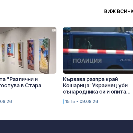
ВИЖ ВСИЧ
а "Различни и
Кървава разпра край
гостува в Стара
Кошарица: Украинец уби
сънародника си и опита...
.08.26
15:15 • 09.08.26