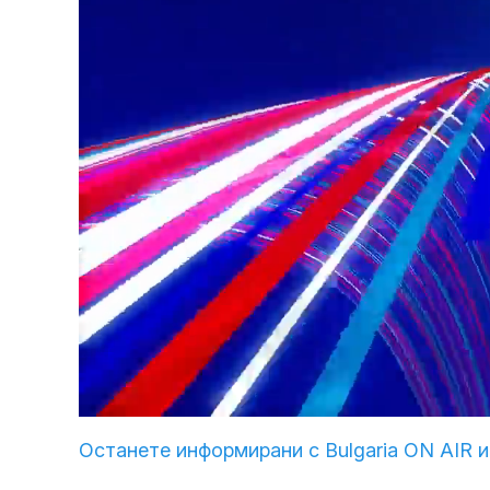
Loaded
:
Unmute
2.90%
Останете информирани с Bulgaria ON AIR и