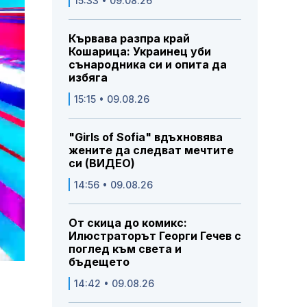
15:33 • 09.08.26
Кървава разпра край
Кошарица: Украинец уби
сънародника си и опита да
избяга
15:15 • 09.08.26
"Girls of Sofia" вдъхновява
жените да следват мечтите
си (ВИДЕО)
14:56 • 09.08.26
От скица до комикс:
Илюстраторът Георги Гечев с
поглед към света и
бъдещето
14:42 • 09.08.26