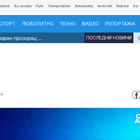
ialoto
Az-jenata
Puls
Teenproblem
Automedia
Imoti.net
Rabota
Az-
СПОРТ
ЛЮБОПИТНО
ТЕХНО
ВИДЕО
РЕПОРТАЖИ
арен прозорец ...
ПОСЛЕДНИ НОВИНИ
ва