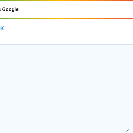
 Google
УК
Добрина:
Пожарникари 
куче от язов
“Кърджали”
Знаем всички
места: Зелен
загатва за но