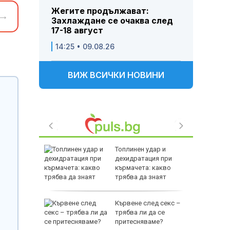
Жегите продължават:
→
Захлаждане се очаква след
17-18 август
14:25 • 09.08.26
ВИЖ ВСИЧКИ НОВИНИ
Топлинен удар и
спасиха
дехидратация при
ир
кърмачета: какво
трябва да знаят
родителите
 им слаби
Кървене след секс –
ски
трябва ли да се
в удар по
притесняваме?