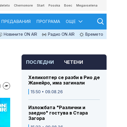
deteto
Chernomore
Start
Posoka
Boec
Megavselena
ПРЕДАВАНИЯ
ПРОГРАМА
ОЩЕ
Новините ON AIR
Радио ON AIR
Времето
ПОСЛЕДНИ
ЧЕТЕНИ
Хеликоптер се разби в Рио де
Жанейро, има загинали
15:50 • 09.08.26
Изложбата "Различни и
заедно" гостува в Стара
Загора