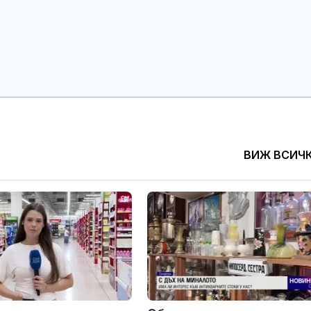
руската логи
Задържаха ук
за убийствот
Слънчев бряг
Рускиня спря
Сабаленка в 
ВИЖ ВСИЧ