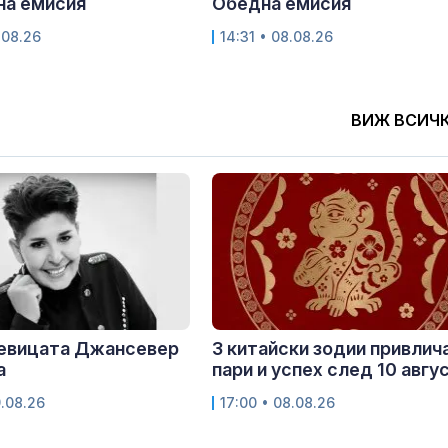
на емисия
Обедна емисия
.08.26
14:31 • 08.08.26
ВИЖ ВСИЧ
певицата Джансевер
3 китайски зодии привлич
а
пари и успех след 10 авгу
9.08.26
17:00 • 08.08.26