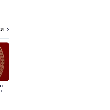
КИ
ат
ст