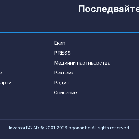
Последвайте 
Екип
PRESS
Медийни партньорства
е
Реклама
дарти
Радио
Списание
Investor.BG AD © 2001-2026 bgonair.bg All rights reserved.