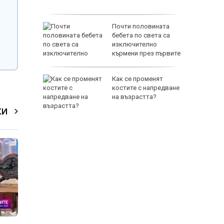
стика
раинец
Почти половината
о край
бебета по света са
изключително
кърмени през първите
шест месеца
Как се променят
Торонто
костите с напредване
на възрастта?
КИ
65500 E