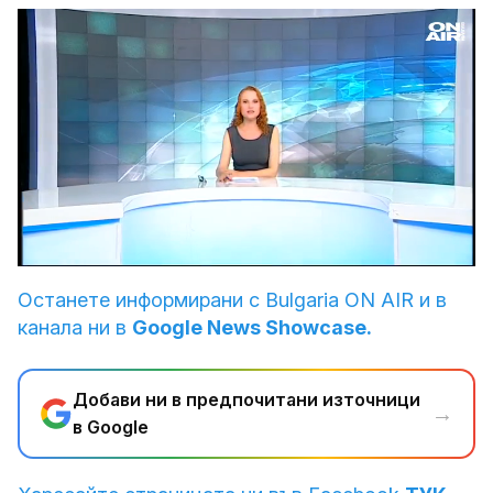
Loaded
:
Unmute
3.87%
Останете информирани с Bulgaria ON AIR и в
канала ни в
Google News Showcase.
Добави ни в предпочитани източници
→
в Google