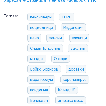
Харесайте страницата ни във Facebook
ТУК
Тагове:
пенсионери
ГЕРБ
подводница
Индонезия
цена
пенсии
ученици
Слави Трифонов
ваксини
мандат
Оскари
Бойко Борисов
добавки
мораториум
коронавирус
пандемия
Ковид-19
Великден
агнешко месо