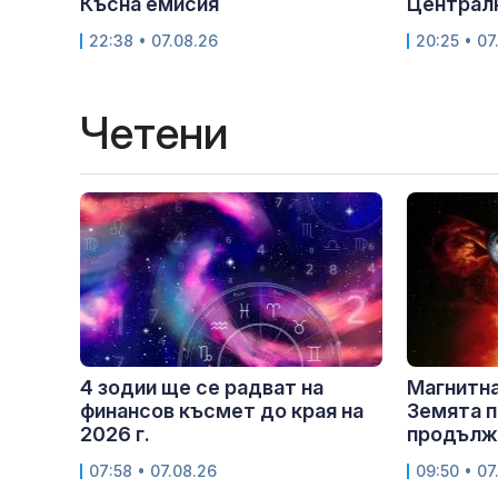
Късна емисия
Централ
22:38 • 07.08.26
20:25 • 07
Четени
4 зодии ще се радват на
Магнитна
финансов късмет до края на
Земята п
2026 г.
продължи
07:58 • 07.08.26
09:50 • 07