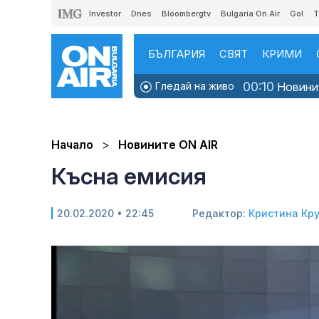
Investor
Dnes
Bloombergtv
Bulgaria On Air
Gol
T
БЪЛГАРИЯ
СВЯТ
КРИМИ
00:10
Гледай на живо
Новинит
Начало
Новините ON AIR
Късна емисия
20.02.2020 • 22:45
Редактор:
Кристина Кр