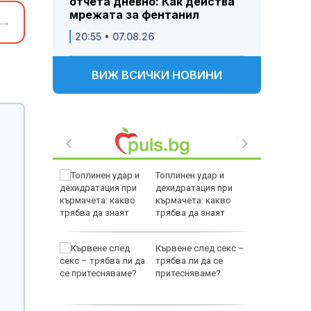
отчета дневно: Как действа
мрежата за фентанил
→
20:55 • 07.08.26
ВИЖ ВСИЧКИ НОВИНИ
и
Топлинен удар и
ловдив с
дехидратация при
кърмачета: какво
трябва да знаят
родителите
на Русия
Кървене след секс –
ите игри
трябва ли да се
е на
притесняваме?
анкции