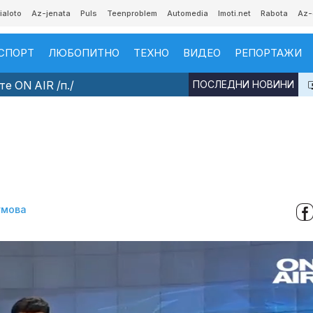
ialoto
Az-jenata
Puls
Teenproblem
Automedia
Imoti.net
Rabota
Az-
СПОРТ
ЛЮБОПИТНО
ТЕХНО
ВИДЕО
РЕПОРТАЖИ
е ON AIR /п./
ПОСЛЕДНИ НОВИНИ
умова