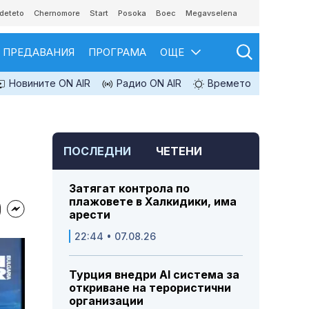
deteto
Chernomore
Start
Posoka
Boec
Megavselena
ПРЕДАВАНИЯ
ПРОГРАМА
ОЩЕ
Новините ON AIR
Радио ON AIR
Времето
ПОСЛЕДНИ
ЧЕТЕНИ
Затягат контрола по
плажовете в Халкидики, има
арести
22:44 • 07.08.26
Турция внедри AI система за
откриване на терористични
организации