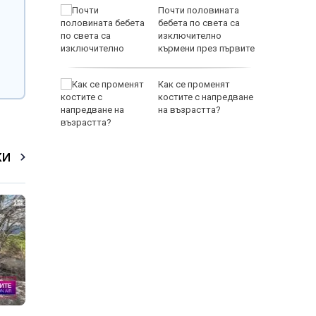
за Хайди
Почти половината
бебета по света са
изключително
кърмени през първите
шест месеца
ция на
Как се променят
случва в
костите с напредване
на възрастта?
КИ