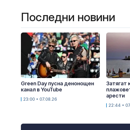
Последни новини
Green Day пусна денонощен
Затягат 
канал в YouTube
плажовет
арести
23:00 • 07.08.26
22:44 • 07