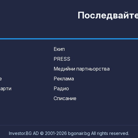
Последвайте 
Екип
PRESS
Медийни партньорства
е
Реклама
дарти
Радио
Списание
Investor.BG AD © 2001-2026 bgonair.bg All rights reserved.