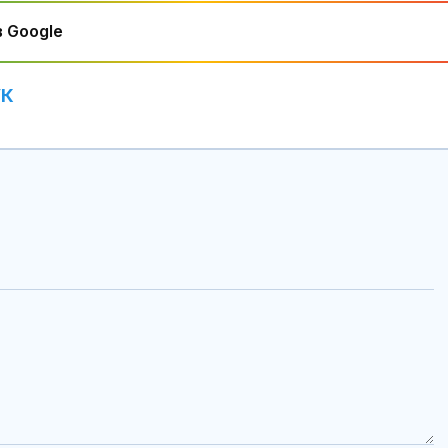
 Google
УК
Левски побед
Локомотив П
2:0
Завръщането 
на Олимпийск
е подкопаван
глобалните с