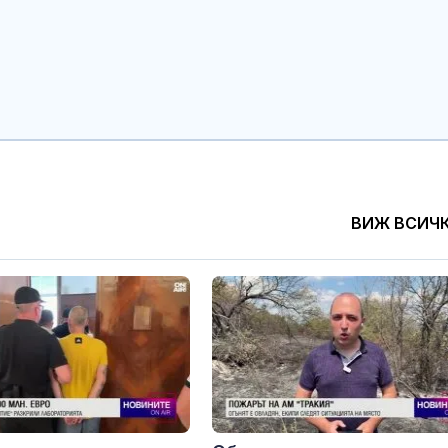
Топлес лято 
Клум
Тайната вакан
Си: Какво се 
Бейдайхе?
ВИЖ ВСИЧ