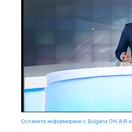
Loaded
:
Unmute
2.66%
Останете информирани с Bulgaria ON AIR и