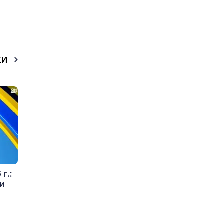
КИ
г.:
и