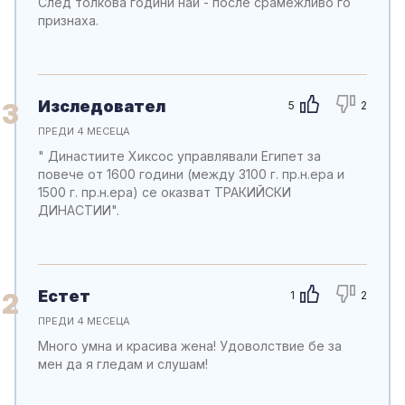
След толкова години най - после срамежливо го
признаха.
Изследовател
3
5
2
ПРЕДИ 4 МЕСЕЦА
" Династиите Хиксос управлявали Египет за
повече от 1600 години (между 3100 г. пр.н.ера и
1500 г. пр.н.ера) се оказват ТРАКИЙСКИ
ДИНАСТИИ".
Естет
2
1
2
ПРЕДИ 4 МЕСЕЦА
Много умна и красива жена! Удоволствие бе за
мен да я гледам и слушам!