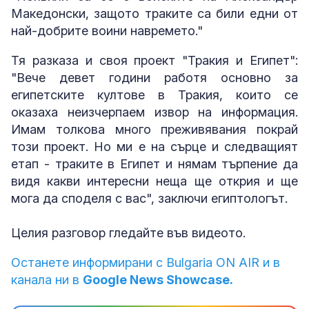
Македонски, защото траките са били едни от
най-добрите воини навремето."
Тя разказа и своя проект "Тракия и Египет":
"Вече девет години работя основно за
египетските култове в Тракия, които се
оказаха неизчерпаем извор на информация.
Имам толкова много преживявания покрай
този проект. Но ми е на сърце и следващият
етап - траките в Египет и нямам търпение да
видя какви интересни неща ще открия и ще
мога да споделя с вас", заключи египтологът.
Целия разговор гледайте във видеото.
Останете информирани с Bulgaria ON AIR и в
канала ни в
Google News Showcase.