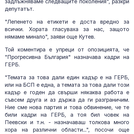
задлъжняваме следващите поколения", разкри
депутатът.
"Лепенето на етикети е доста вредно за
всички. Хората гласуваха за нас, защото
нямаме минало", заяви още Кутев.
Той коментира е упреци от опозицията, че
"Прогресивна България" назначава кадри на
ГЕРБ.
"Темата за това дали един кадър е на ГЕРБ,
или на БСП е една, а темата за това дали този
кадър е годен да свърши някаква работа е
съвсем друга и аз държа да ги разграничим.
Ние сме нова партия и това обвинение, че те
били кадри на ГЕРБ, а тоя бил човек на
Пеевски и т.н. - назначаваш толкова много
хора на различни области...", посочи още