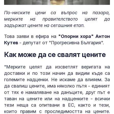
Loaded
:
Unmute
0.65%
По-ниските цени са въпрос на пазара,
мерките на правителството целят да
задържат цените на сегашния етап.
Това заяви в ефира на
"Опорни хора" Антон
Кутев
- депутат от "Прогресивна България".
Как може да се свалят цените
"Мерките целят да изсветлят веригата на
доставки и по този начин да видим къде са
големите надценки. Не искаме да влияем. За
да свалиш цените, има няколко пътя - единият
от тях е намаляване на данъците, друг път е
таван на цените или на надценките - всички
тези неща са опитвани в ЕС, както и тези,
които правим с проследимостта на цените.