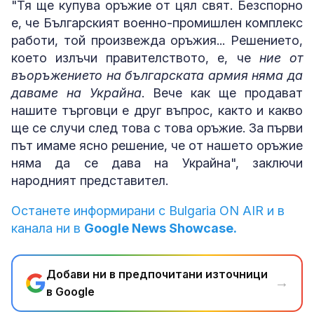
"Тя ще купува оръжие от цял свят. Безспорно
е, че Българският военно-промишлен комплекс
работи, той произвежда оръжия... Решението,
което излъчи правителството, е, че
ние от
въоръжението на българската армия няма да
даваме на Украйна
. Вече как ще продават
нашите търговци е друг въпрос, както и какво
ще се случи след това с това оръжие. За първи
път имаме ясно решение, че от нашето оръжие
няма да се дава на Украйна", заключи
народният представител.
Останете информирани с Bulgaria ON AIR и в
канала ни в
Google News Showcase.
Добави ни в предпочитани източници
→
в Google