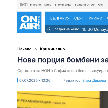
Investor
Dnes
Bloombergtv
Bulgaria On Air
Gol
T
БЪЛГАРИЯ
СВЯТ
КРИМИ
16:30
Гледай на живо
Money.b
Начало
Криминално
Нова порция бомбени за
Сградата на НОИ в София също беше евакуиран
07.07.2026 • 13:26
Редактор:
Вяра Димова