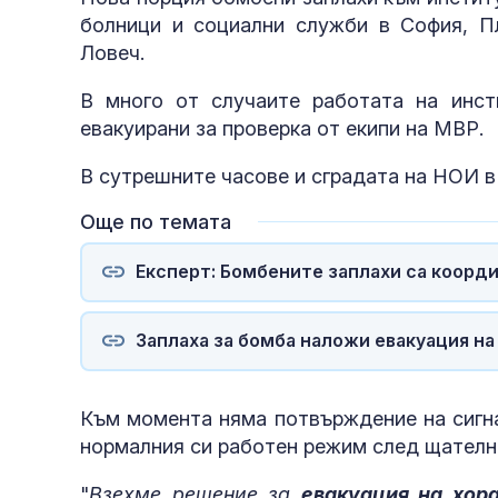
болници и социални служби в София, Пл
Ловеч.
В много от случаите работата на инст
евакуирани за проверка от екипи на МВР.
В сутрешните часове и сградата на НОИ в
Още по темата
Експерт: Бомбените заплахи са коорд
Заплаха за бомба наложи евакуация на
Към момента няма потвърждение на сигна
действат
нормалния си работен режим след щателн
"
Взехме решение за
евакуация на хор