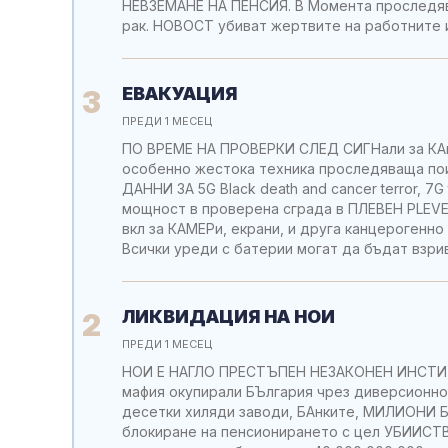
НЕВЗЕМАНЕ НА ПЕНСИЯ. В Момента проследяват
рак. НОВОСТ убиват жертвите на работните и
ЕВАКУАЦИЯ
3
ПРЕДИ 1 МЕСЕЦ
ПО ВРЕМЕ НА ПРОВЕРКИ СЛЕД СИГНали за КАнцер
особенно жестока техника проследяваща по
ДАННИ ЗА 5G Black death and cancer terror, 7G 
мощност в проверена сграда в ПЛЕВЕН PLEVE
вкл за КАМЕРи, екрани, и друга канцерогенн
Всички уреди с батерии могат да бъдат взри
ЛИКВИДАЦИЯ НА НОИ
2
ПРЕДИ 1 МЕСЕЦ
НОИ Е НАГЛО ПРЕСТЪПЕН НЕЗАКОНЕН ИНСТИТУ
мафия окупирали БЪлгария чрез диверсионн
десетки хиляди заводи, БАнките, МИЛИОНИ Б
блокиране на пенсионирането с цел УБИИСТВА