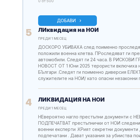
0
от 500
ДОБАВИ
ЛИквидация на НОИ
5
ПРЕДИ 1 МЕСЕЦ
ДОСКОРО УБИВАХА след поименно проследяв
положили военна клетва. ПРоследяват ги пре
автомобили. Следят ги 24 часа. В РИСКОВИ ГР
НОВОСТ ОТ 1 Юни 2025 терористи включиха н
БЪлгари .Следят ги поименно диверсия ЕЛ
служителите на НОИ/ като опасни незаконни 
ЛИКВИДАЦИЯ НА НОИ
4
ПРЕДИ 1 МЕСЕЦ
НЕвероятно нагло престъпни документи с
ПОДПЕЧАТВАТ престъпнички от НОИ следени 
военни експерти .КРият секретни документи 
подпечатани . Дават указания за убииства по