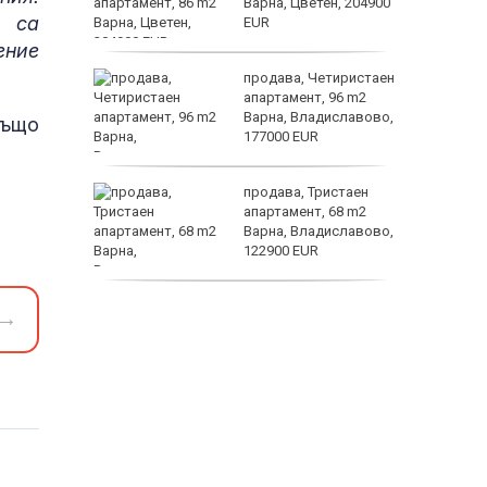
е?
Варна, Цветен, 204900
и са
EUR
ение
ината
продава, Четиристаен
та са
апартамент, 96 m2
о
Варна, Владиславово,
също
 първите
177000 EUR
астерои
нят
продава, Тристаен
предване
апартамент, 68 m2
?
Варна, Владиславово,
122900 EUR
продава, Тристаен
→
апартамент, 68 m2
Варна, Възраждане 3,
119900 EUR