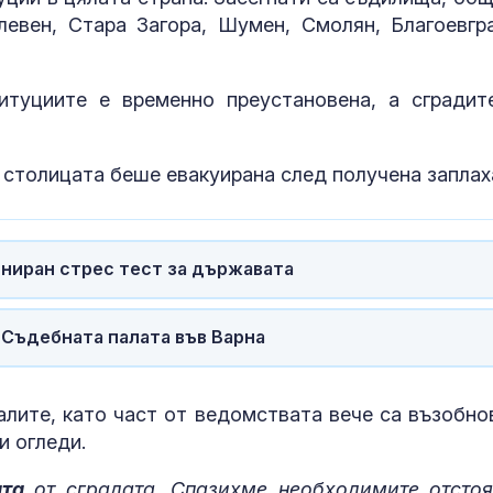
евен, Стара Загора, Шумен, Смолян, Благоевгр
итуциите е временно преустановена, а сградит
 столицата беше евакуирана след получена заплах
иниран стрес тест за държавата
 Съдебната палата във Варна
Невидимият враг на
Топлинен удар
фронта: Бактерии,
дехидратация
срещу които
кърмачета: к
лекарствата не
трябва да зн
лите, като част от ведомствата вече са възобно
родителите
и огледи.
След взрива край
Кървене след
Кардам: ГЕРБ поиска
трябва ли да 
ата
от сградата. Спазихме необходимите отстоя