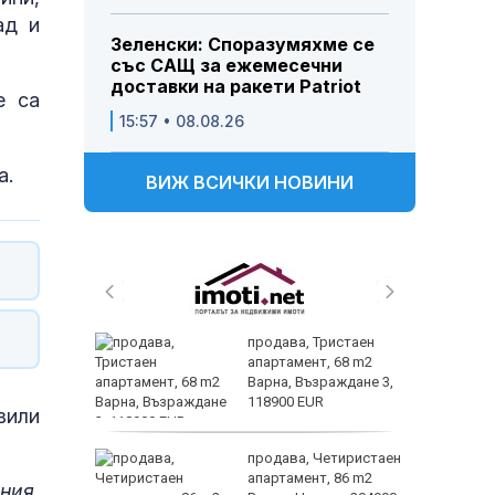
ад и
Зеленски: Споразумяхме се
със САЩ за ежемесечни
доставки на ракети Patriot
е са
15:57 • 08.08.26
а.
ВИЖ ВСИЧКИ НОВИНИ
 и
продава, Тристаен
 при
апартамент, 68 m2
акво
Варна, Възраждане 3,
аят
118900 EUR
вили
 секс –
продава, Четиристаен
се
апартамент, 86 m2
ния.