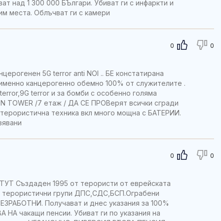
 над 1 300 000 БЪлгари. Убиват ги с инфаркти и
м места. Облъчват ги с камери
0
0
огенен 5G terror anti NOI .. БЕ констатирана
именно канцерогенно обемно 100% от служителите .
terror,9G terror и за бомби с особенно голяма
N TOWER /7 етаж / ДА СЕ ПРОВерят всички сгради
о терористична техника вкл много мощна с БАТЕРИИ.
вявани
0
0
Т Създаден 1995 от терористи от еврейската
о терористични групи ДПС,СДС,БСП.Ограбени
ЕЗРАБОТНИ. Получават и днес указания за 100%
 НА чакащи пенсии. Убиват ги по указания на