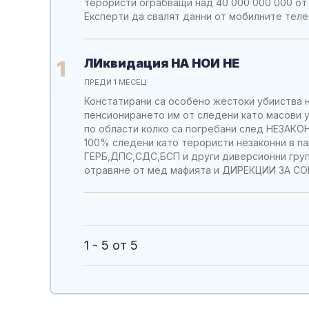
терористи ограбващи над 40 000 000 000 
Експерти да свалят данни от мобилните теле
ЛИквидация НА НОИ НЕ
1
ПРЕДИ 1 МЕСЕЦ
Констатирани са особено жестоки убииства 
пенсионирането им от следени като масови 
по области колко са погребани след НЕЗАК
100% следени като терористи незаконни в 
ГЕРБ,ДПС,СДС,БСП и други диверсионни гру
отравяне от мед мафията и ДИРЕКЦИИ ЗА С
1 - 5 от 5