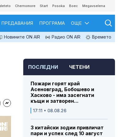
deteto
Chernomore
Start
Posoka
Boec
Megavselena
ПРЕДАВАНИЯ
ПРОГРАМА
ОЩЕ
Новините ON AIR
Радио ON AIR
Времето
ПОСЛЕДНИ
ЧЕТЕНИ
Пожари горят край
Асеновград, Бобошево и
Хасково - има засегнати
къщи и затворен...
17:11 • 08.08.26
3 китайски зодии привличат
пари и успех след 10 август