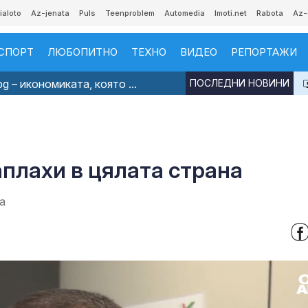
ialoto
Az-jenata
Puls
Teenproblem
Automedia
Imoti.net
Rabota
Az-
СПОРТ
ЛЮБОПИТНО
ТЕХНО
ВИДЕО
РЕПОРТАЖИ
g – икономиката, която ...
ПОСЛЕДНИ НОВИНИ
плахи в цялата страна
а