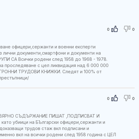
0
0
ане офицери,сержанти и военни експерти
з лични документи,смартфони и документи на
УПИ СА Всички родени след 1958 до 1968 - 1978.
а проследяване с цел ликвидация над 6 000 000
ЕКТРОННИ ТРУДОВИ КНИЖКИ. Следят и 100% от
престъпници/
0
0
 НЕВЯРНО СЪДЪРЖАНИЕ ПИШАТ ,ПОДПИСВАТ И
като убиици на БЪлгарски офицери,сержанти и
доказващи трудов стаж вкл подписани и
именно вкл на всички родени след 1958 година с ЦЕЛ