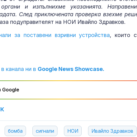
отговори за
притеснявам
 органи и изпълнихме указанията. Направен
произхода и маршрута
адата. След приключената проверка взехме реш
 каза подуправителят на НОИ Ивайло Здравков.
Вучич: Сърбия
Почти полов
подкрепя
бебета по све
териториалната
изключителн
нали за поставени взривни устройства
, които 
цялост на Украйна и
кърмени през
ѝ път
шест месеца
Арагчи: Иран и Оман са
Как се проме
близо до
костите с на
споразумение за
на възрастта
 в канала ни в
Google News Showcase.
Ормузкия проток
 Google
УК
бомба
сигнали
НОИ
Ивайло Здравков