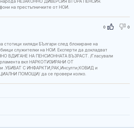
от народа НЕЗАКОННО ДИВЕРСИЯ ВТОРА ПЕНСИЯ.
фони на престъпничките от НОИ.
0
0
на стотици хиляди БЪлгари след блокиране на
убиици служителки на НОИ. Експерти да докладват
ОННО ВДИГАНЕ НА ПЕНСИОННАТА ВЪЗРАСТ. /Гласували
парламента вкл НАРКОТИЗИРАНИ ОТ
пи .УБИВАТ С ИНФАРКТИ,РАК,Инсулти,КОВИД и
ОЦИАЛНИ ПОМОЩИ/ да се провери колко.