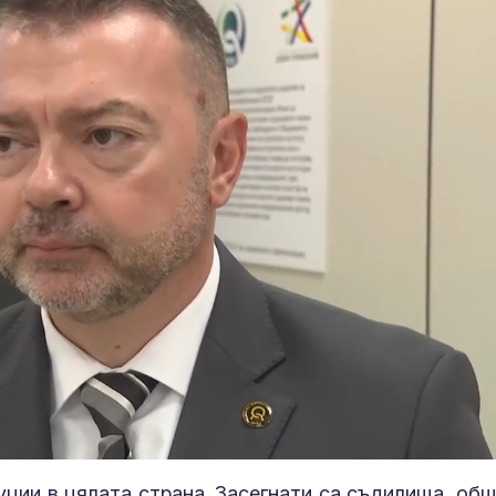
oaded
:
4.99%
ции в цялата страна. Засегнати са съдилища, общ