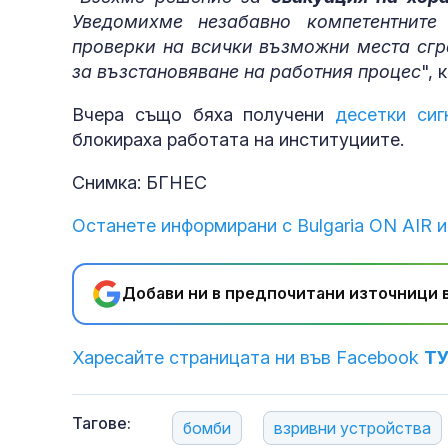
Уведомихме незабавно компетентните
на дрона
проверки на всички възможни места сгр
за възстановяване на работния процес
",
Вчера също бяха получени
десетки сиг
блокираха работата на институциите.
европейския 
Снимка: БГНЕС
Останете информирани с Bulgaria ON AIR и
Добави ни в предпочитани източници в
Харесайте страницата ни във Facebook
Т
Тагове:
бомби
взривни устройства