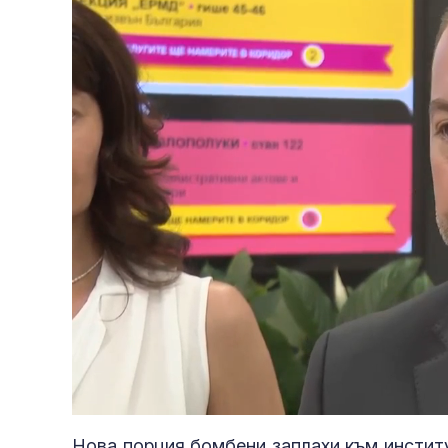
L
Unmute
9
Нова порция бомбени заплахи към институ