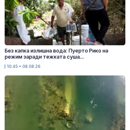
Без капка излишна вода: Пуерто Рико на
режим заради тежката суша...
10:45 • 08.08.26