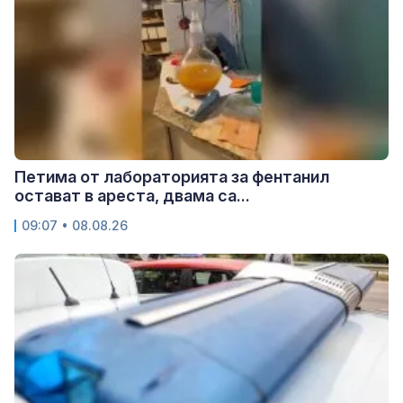
Петима от лабораторията за фентанил
остават в ареста, двама са...
09:07 • 08.08.26