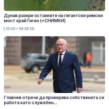
Дунав разкри останките на гигантски римски
мост край Гиген (+СНИМКИ)
10:40 • 08.08.26
Главчев отрече да проверява собствената си
работа като служебен...