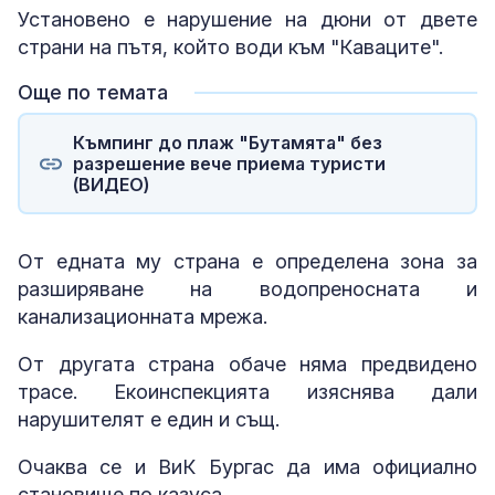
Установено е нарушение на дюни от двете
страни на пътя, който води към "Каваците".
Още по темата
Къмпинг до плаж "Бутамята" без
разрешение вече приема туристи
(ВИДЕО)
От едната му страна е определена зона за
разширяване на водопреносната и
канализационната мрежа.
От другата страна обаче няма предвидено
трасе. Екоинспекцията изяснява дали
нарушителят е един и същ.
Очаква се и ВиК Бургас да има официално
становище по казуса.