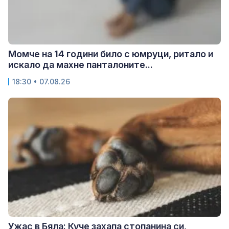
Момче на 14 години било с юмруци, ритало и
искало да махне панталоните...
18:30 • 07.08.26
Ужас в Бяла: Куче захапа стопанина си,