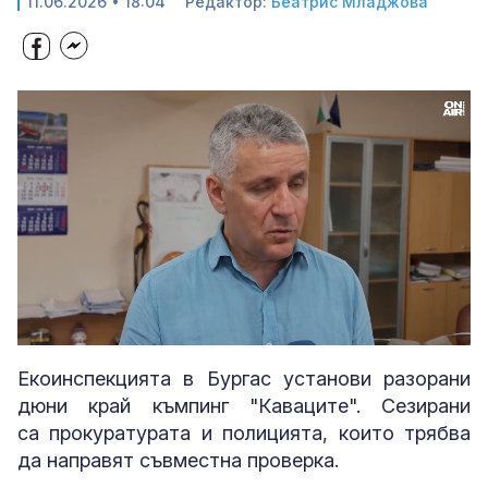
11.06.2026 • 18:04
Редактор:
Беатрис Младжова
Loaded
:
Unmute
100.00%
Екоинспекцията в Бургас установи разорани
дюни край къмпинг "Каваците". Сезирани
са прокуратурата и полицията, които трябва
да направят съвместна проверка.