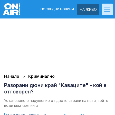
ПОСЛЕДНИ НОВИНИ
НА ЖИВО
Начало
Криминално
Разорани дюни край "Каваците" - кой е
отговорен?
Установено е нарушение от двете страни на пътя, който
води към къмпинга