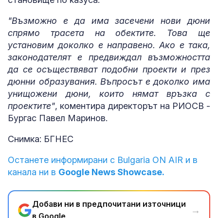
"Възможно е да има засечени нови дюни
спрямо трасета на обектите. Това ще
установим доколко е направено. Ако е така,
законодателят е предвиждал възможността
да се осъществяват подобни проекти и през
дюнни образувания. Въпросът е доколко има
унищожени дюни, които нямат връзка с
проектите"
, коментира директорът на РИОСВ -
Бургас Павел Маринов.
Снимка: БГНЕС
Останете информирани с Bulgaria ON AIR и в
канала ни в
Google News Showcase.
Добави ни в предпочитани източници
→
в Google