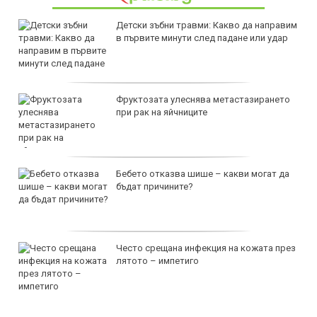
Детски зъбни травми: Какво да направим
в първите минути след падане или удар
Фруктозата улеснява метастазирането
при рак на яйчниците
Бебето отказва шише – какви могат да
бъдат причините?
Често срещана инфекция на кожата през
лятото – импетиго