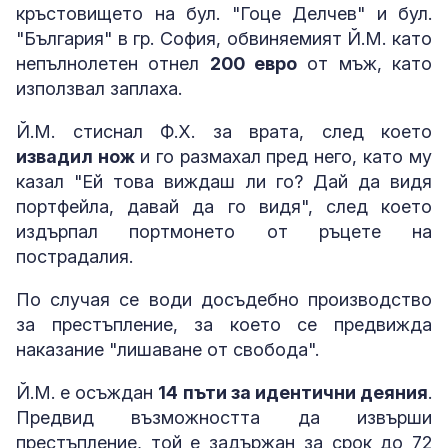
кръстовището на бул. "Гоце Делчев" и бул.
"България" в гр. София, обвиняемият Й.М. като
непълнолетен отнел
200 евро
от мъж, като
използвал заплаха.
Й.М. стиснал Ф.Х. за врата, след което
извадил нож
и го размахал пред него, като му
казал "Ей това виждаш ли го? Дай да видя
портфейла, давай да го видя", след което
издърпал портмонето от ръцете на
пострадалия.
По случая се води досъдебно производство
за престъплениe, за което се предвижда
наказание "лишаване от свобода".
Й.М. е осъждан
14 пъти за идентични деяния
.
Предвид възможността да извърши
престъпление, той е задържан за срок до 72