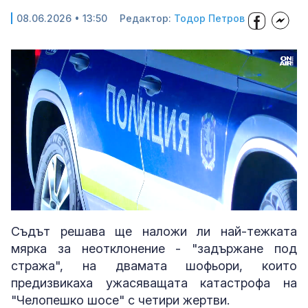
08.06.2026 • 13:50
Редактор:
Тодор Петров
Loaded
:
Unmute
68.99%
Съдът решава ще наложи ли най-тежката
мярка за неотклонение - "задържане под
стража", на двамата шофьори, които
предизвикаха ужасяващата катастрoфа на
"Челопешко шосе" с четири жертви.