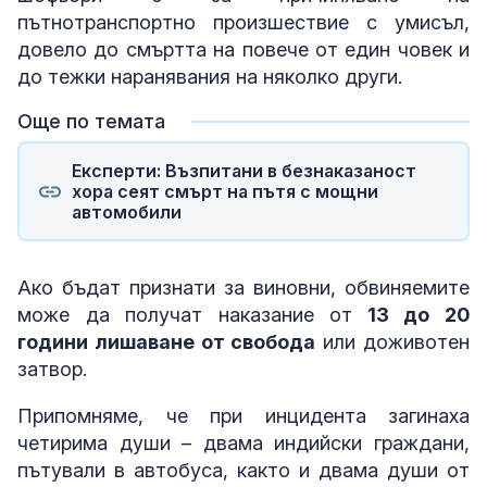
пътнотранспортно произшествие с умисъл,
довело до смъртта на повече от един човек и
до тежки наранявания на няколко други.
Още по темата
Експерти: Възпитани в безнаказаност
хора сеят смърт на пътя с мощни
автомобили
Ако бъдат признати за виновни, обвиняемите
може да получат наказание от
13 до 20
години лишаване от свобода
или доживотен
затвор.
Припомняме, че при инцидента загинаха
четирима души – двама индийски граждани,
пътували в автобуса, както и двама души от