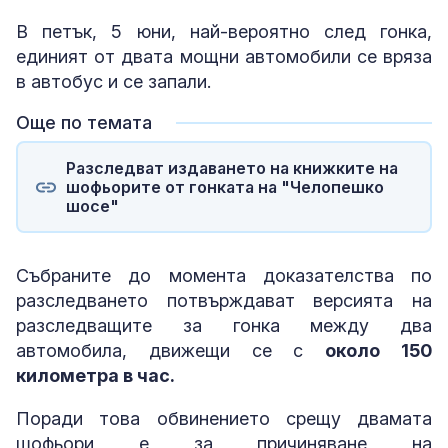
В петък, 5 юни, най-вероятно след гонка,
единият от двата мощни автомобили се вряза
в автобус и се запали.
Още по темата
Разследват издаването на книжките на
шофьорите от гонката на "Челопешко
шосе"
Събраните до момента доказателства по
разследването потвърждават версията на
разследващите за гонка между два
автомобила, движещи се с
около 150
километра в час.
Поради това обвинението срещу двамата
шофьори е за причиняване на