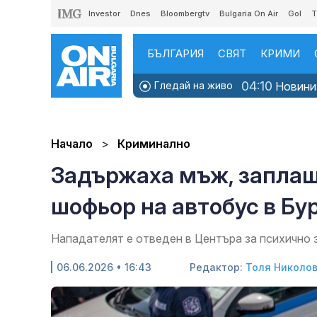
Investor
Dnes
Bloombergtv
Bulgaria On Air
Gol
T
БЪЛГАРИЯ
СВЯТ
КРИМИ
04:10
Гледай на живо
Новинит
Начало
Криминално
Задържаха мъж, заплаш
шофьор на автобус в Бу
Нападателят е отведен в Центъра за психично з
06.06.2026 • 16:43
Редактор:
Толя Николо