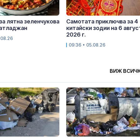
за лятна зеленчукова
Самотата приключва за 4
патладжан
китайски зодии на 6 авгус
2026 г.
.08.26
09:36 • 05.08.26
ВИЖ ВСИЧ