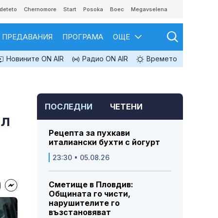
deteto
Chernomore
Start
Posoka
Boec
Megavselena
ПРЕДАВАНИЯ
ПРОГРАМА
ОЩЕ
Новините ON AIR
Радио ON AIR
Времето
ПОСЛЕДНИ
ЧЕТЕНИ
ил
Рецепта за пухкави
италиански бухти с йогурт
23:30 • 05.08.26
Сметище в Пловдив:
Общината го чисти,
нарушителите го
възстановяват