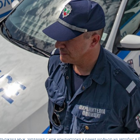
държаха мъж, заплашил с нож кондукторка и ранил шофьор на автобус в 