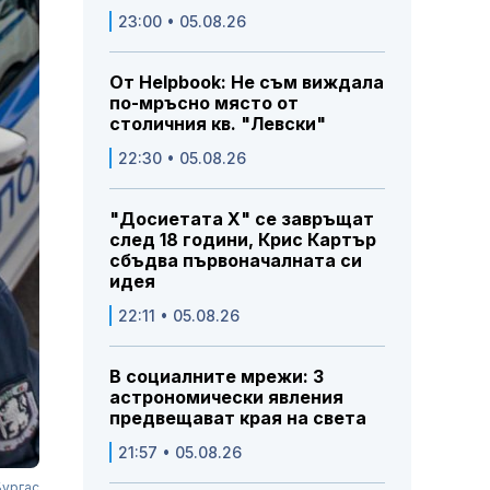
23:00 • 05.08.26
От Helpbook: Не съм виждала
по-мръсно място от
столичния кв. "Левски"
22:30 • 05.08.26
"Досиетата Х" се завръщат
след 18 години, Крис Картър
сбъдва първоначалната си
идея
22:11 • 05.08.26
В социалните мрежи: 3
астрономически явления
предвещават края на света
21:57 • 05.08.26
Бургас