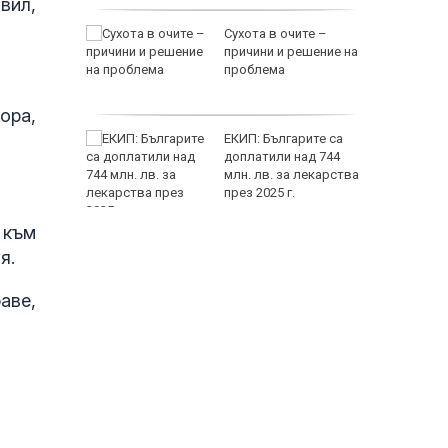
вил,
разява
Сухота в очите –
на Тейлър
причини и решение на
проблема
ора,
ки за
ЕКИП: Българите са
а
доплатили над 744
млн. лв. за лекарства
през 2025 г.
 към
я.
аве,