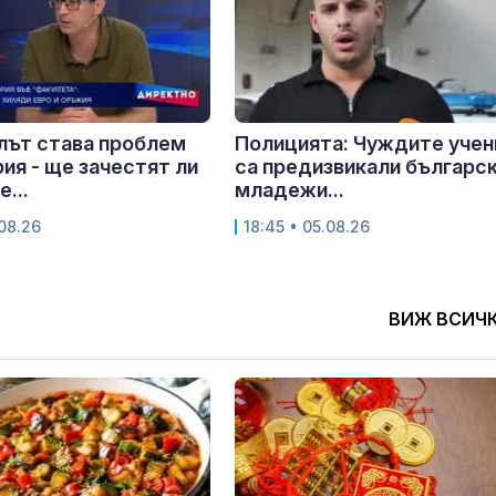
лът става проблем
Полицията: Чуждите учен
рия - ще зачестят ли
са предизвикали българс
...
младежи...
.08.26
18:45 • 05.08.26
ВИЖ ВСИЧ