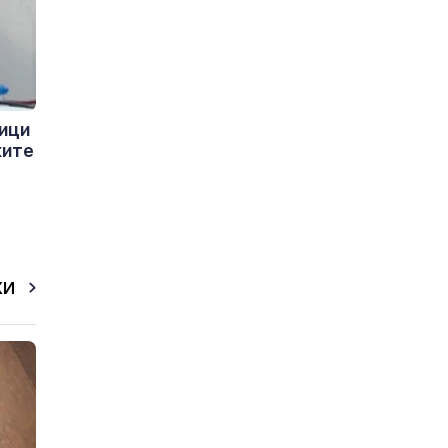
ици
ките
КИ