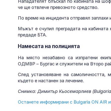
Нападателят блъскал по кабината на шофь
че ще отвлече превозното средство.
По време на инцидента отправял заплахи 
Мъжът е счупил преградата на кабината 
предаде БТА.
Намесата на полицията
На място незабавно са изпратени екип
ОДМВР – Бургас и служители на Второ ра
След установяване на самоличността, м
където е настанен за лечение.
Снимка: Димитър Кьосемарлиев (Bulgaria
Останете информирани с Bulgaria ON AIR и