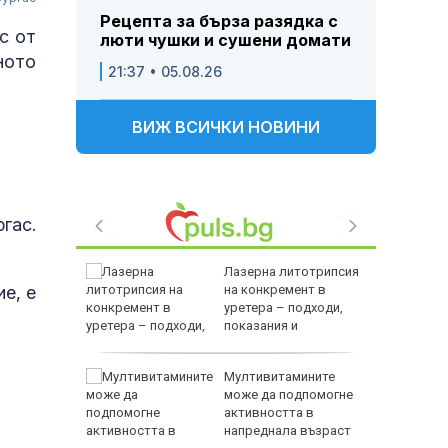
Рецепта за бърза разядка с
с от
люти чушки и сушени домати
ното
21:37 • 05.08.26
ВИЖ ВСИЧКИ НОВИНИ
гас.
на децата
Лазерна литотрипсия
е, е
дскаже
на конкремент в
и
уретера – подходи,
показания и
противопоказания
т Хирон
Мултивитамините
ивотът
може да подпомогне
 зодии
активността в
напреднала възраст