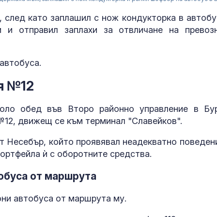
 след като заплашил с нож кондукторка в автобу
ѝ и отправил заплахи за отвличане на превоз
автобуса.
я №12
оло обед във Второ районно управление в Бур
№12, движещ се към терминал "Славейков".
Учени: Речта 
т Несебър, който проявявал неадекватно поведени
може да пре
тревожност 
портфейла ѝ с оборотните средства.
депресия
обуса от маршрута
Ретроградния
ще направи ж
они автобуса от маршрута му.
по-лесен за 5