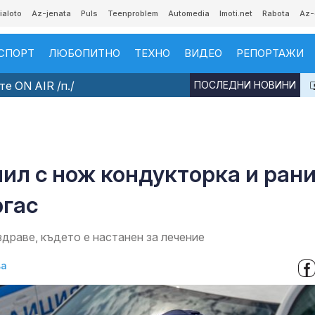
ialoto
Az-jenata
Puls
Teenproblem
Automedia
Imoti.net
Rabota
Az-
СПОРТ
ЛЮБОПИТНО
ТЕХНО
ВИДЕО
РЕПОРТАЖИ
е ON AIR /п./
ПОСЛЕДНИ НОВИНИ
ил с нож кондукторка и ран
ргас
драве, където е настанен за лечение
ва