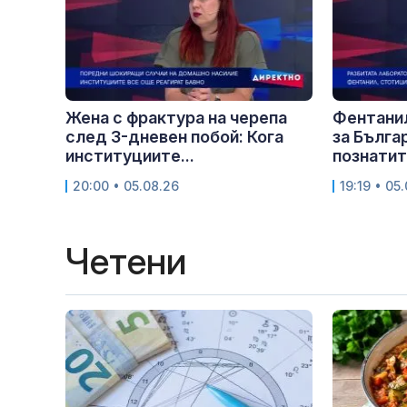
Жена с фрактура на черепа
Фентани
след 3-дневен побой: Кога
за Бълга
институциите...
познатите
20:00 • 05.08.26
19:19 • 05
Четени