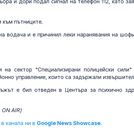
ора и дори подал сигнал на телефон 112, като зая
Бракът се от
доста добре 
и към пътниците.
Суифт
на водача и е причинил леки наранявания на шофь
Храни и напит
ускоряване н
метаболизма
и на сектор "Специализирани полицейски сили"
йонно управление, които са задържали извършител
ъжът е бил отведен в Центъра за психично здр
 ON AIR)
 в канала ни в
Google News Showcase.