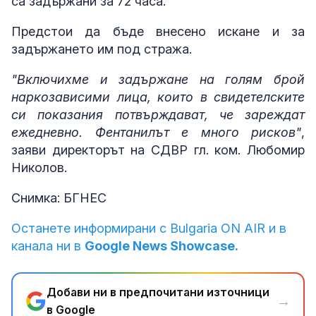
са задържани за 72 часа.
Предстои да бъде внесено искане и за
задържането им под стража.
"Включихме и задържане на голям брой
наркозависими лица, които в свидетелските
си показания потвърждават, че зареждат
ежедневно. Фентанилът е много рисков"
,
заяви директорът на СДВР гл. ком. Любомир
Николов.
Снимка: БГНЕС
Останете информирани с Bulgaria ON AIR и в
канала ни в
Google News Showcase.
Добави ни в предпочитани източници
→
в Google