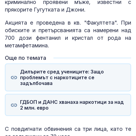
криминално проявени мъже, известни с
прякорите Гугутката и Джони.
Акцията е проведена в кв. "Факултета". При
обиските и претърсванията са намерени над
700 дози фентанил и кристал от рода на
метамфетамина.
Още по темата
Дилърите сред учениците: Защо
проблемът с наркотиците се
задълбочава
ГДБОП и ДАНС хванаха наркотици за над
2 млн. евро
С повдигнати обвинения са три лица, като те