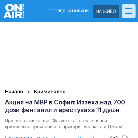
ПОСЛЕДНИ НОВИНИ
НА ЖИВО
Начало
Криминално
Акция на МВР в София: Иззеха над 700
дози фентанил и арестуваха 11 души
При операцията във "Факултета" са закопчани
криминално проявените с прякори Гугутката и Джони