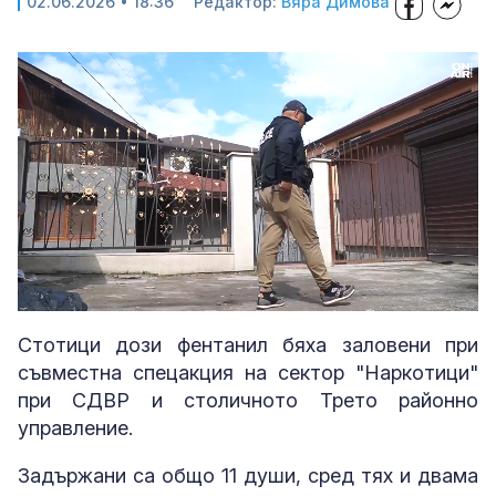
02.06.2026 • 18:36
Редактор:
Вяра Димова
Loaded
:
Unmute
100.00%
Стотици дози фентанил бяха заловени при
съвместна спецакция на сектор "Наркотици"
при СДВР и столичното Трето районно
управление.
Задържани са общо 11 души, сред тях и двама