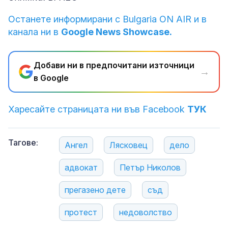
Останете информирани с Bulgaria ON AIR и в
канала ни в
Google News Showcase.
Добави ни в предпочитани източници
→
в Google
Харесайте страницата ни във Facebook
ТУК
Тагове:
Ангел
Лясковец
дело
адвокат
Петър Николов
прегазено дете
съд
протест
недоволство