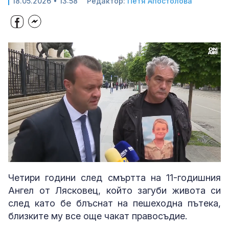
18.05.2026 • 13:58
Редактор:
Петя Апостолова
Loaded
:
Unmute
100.00%
Четири години след смъртта на 11-годишния
Ангел от Лясковец, който загуби живота си
след като бе блъснат на пешеходна пътека,
близките му все още чакат правосъдие.