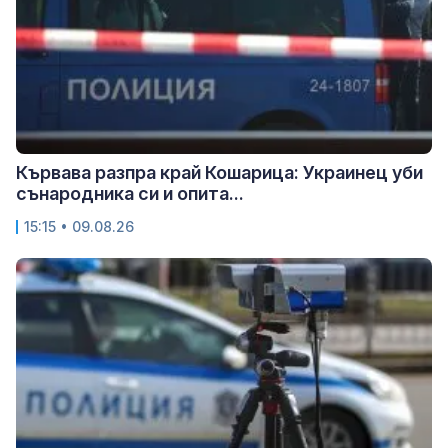
Кървава разпра край Кошарица: Украинец уби
сънародника си и опита...
15:15 • 09.08.26