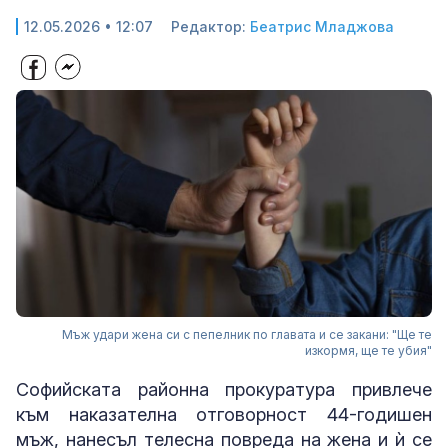
12.05.2026 • 12:07
Редактор:
Беатрис Младжова
Мъж удари жена си с пепелник по главата и се закани: "Ще те
изкормя, ще те убия"
Софийската районна прокуратура привлече
към наказателна отговорност 44-годишен
мъж, нанесъл телесна повреда на жена и ѝ се