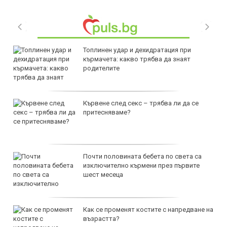
Топлинен удар и дехидратация при
кърмачета: какво трябва да знаят
родителите
Кървене след секс – трябва ли да се
притесняваме?
Почти половината бебета по света са
изключително кърмени през първите
шест месеца
Как се променят костите с напредване на
възрастта?