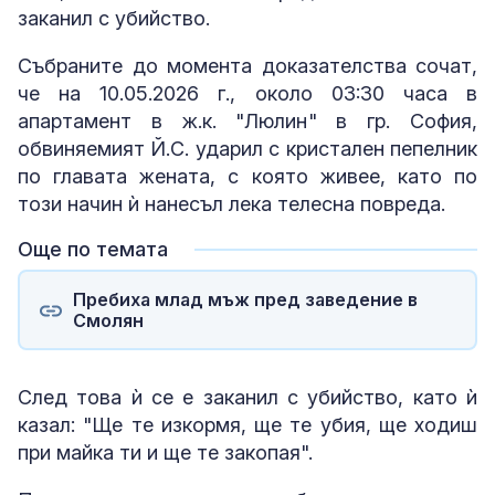
заканил с убийство.
Събраните до момента доказателства сочат,
че на 10.05.2026 г., около 03:30 часа в
апартамент в ж.к. "Люлин" в гр. София,
обвиняемият Й.С. ударил с кристален пепелник
по главата жената, с която живее, като по
този начин ѝ нанесъл лека телесна повреда.
Още по темата
Пребиха млад мъж пред заведение в
Смолян
След това ѝ се е заканил с убийство, като ѝ
казал: "Ще те изкормя, ще те убия, ще ходиш
при майка ти и ще те закопая".